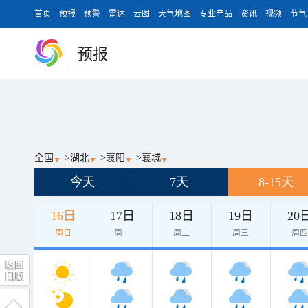
首页
预报
预警
雷达
云图
天气地图
专业产品
资讯
视频
节气
预报
全国
>
湖北
>
襄阳
>
襄城
今天
7天
8-15天
16日
17日
18日
19日
20
周日
周一
周二
周三
周