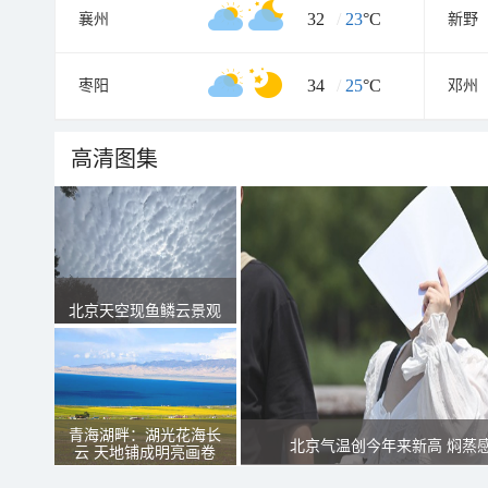
32
/
23
°C
襄州
新野
34
/
25
°C
枣阳
邓州
高清图集
北京天空现鱼鳞云景观
青海湖畔：湖光花海长
北京气温创今年来新高 焖蒸
云 天地铺成明亮画卷