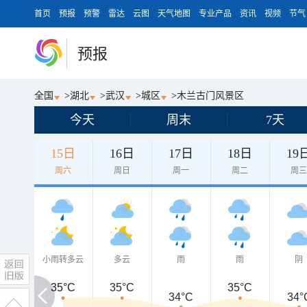
首页
预报
预警
雷达
云图
天气地图
专业产品
资讯
视频
节气
预报
全国
>
湖北
>
武汉
>
城区
>
木兰古门风景区
今天
周末
7天
15日
16日
17日
18日
19
周六
周日
周一
周二
周
小雨转多云
多云
雨
雨
阴
35°C
35°C
35°C
35°C
34°C
34°