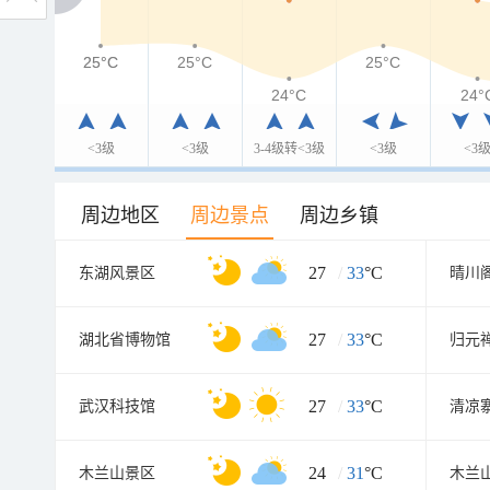
25°C
25°C
25°C
25°C
24°C
24°
<3级
<3级
3-4级转<3级
<3级
<3
周边地区
周边景点
周边乡镇
27
/
33
°C
东湖风景区
晴川
27
/
33
°C
湖北省博物馆
归元
27
/
33
°C
武汉科技馆
清凉
24
/
31
°C
木兰山景区
木兰