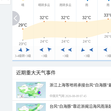
晴
晴转多云
雨转多云
雨
雨
33°
32°C
32°C
32°C
29°C
29°C
26°
24°C
24°C
24°C
23°C
23°C
3-4级转<3级
<3级
<3级
<3级
<3
近期重大天气事件
浙江上海等地将承接台风“白海豚”
中国天气网 2026-08-09 07:45
台风“白海豚”靠近浙闽沿海风雨渐