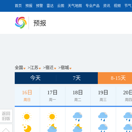
首页
预报
预警
雷达
云图
天气地图
专业产品
资讯
视频
节气
预报
全国
>
江苏
>
宿迁
>
宿城
今天
7天
8-15天
16日
17日
18日
19日
20
周日
周一
周二
周三
周