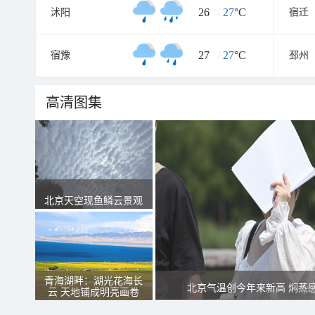
26
/
27
°C
沭阳
宿迁
27
/
27
°C
宿豫
邳州
高清图集
北京天空现鱼鳞云景观
青海湖畔：湖光花海长
北京气温创今年来新高 焖蒸
云 天地铺成明亮画卷