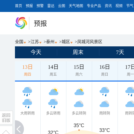
首页
预报
预警
雷达
云图
天气地图
专业产品
资讯
视频
节气
预报
全国
>
江苏
>
泰州
>
城区
>
凤城河风景区
今天
周末
7天
13日
14日
15日
16日
17
周四
周五
周六
周日
周
大雨转雨
多云转雨
多云转阴
雨转阴
雨转
35°C
33°C
32°C