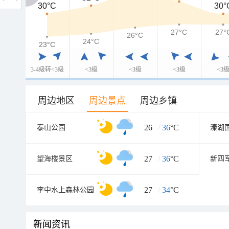
30°C
30°C
30°
27°C
27°
26°C
24°C
23°C
23°C
3-4级转<3级
<3级
<3级
<3级
<3
周边地区
周边景点
周边乡镇
26
/
36
°C
泰山公园
溱湖
27
/
36
°C
望海楼景区
27
/
34
°C
李中水上森林公园
新闻资讯