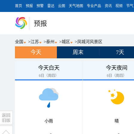
首页
预报
预警
雷达
云图
天气地图
专业产品
资讯
视频
节气
预报
全国
>
江苏
>
泰州
>
城区
>
凤城河风景区
今天
周末
7天
今天白天
今天夜间
6日（周四）
6日（周四）
小雨
晴