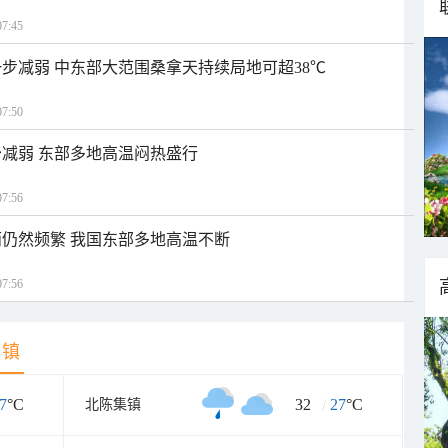
7:45
步减弱 中东部大范围桑拿天持续局地可超38℃
7:50
减弱 东部多地高温闷热盛行
7:56
仍然频繁 我国东部多地高温不断
7:56
乡镇
7
°C
32
/
27
°C
北陈集镇