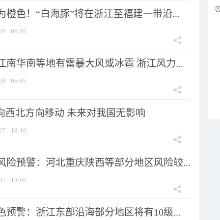
橙色！“白海豚”将在浙江至福建一带沿...
08
06:10
南华南等地有雷暴大风或冰雹 浙江风力...
08
06:05
将向西北方向移动 未来对我国无影响
07
18:10
风险预警：河北重庆陕西等部分地区风险较...
07
18:05
预警：浙江东部沿海部分地区将有10级...