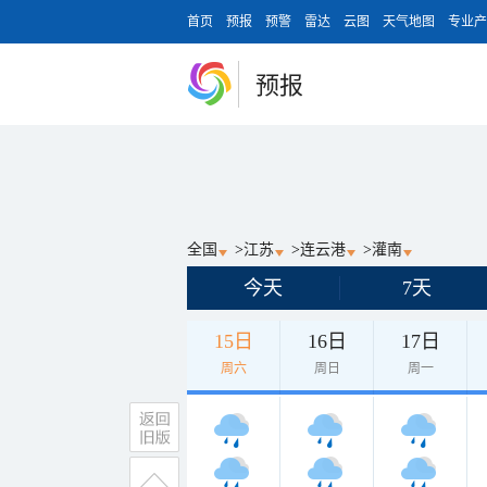
首页
预报
预警
雷达
云图
天气地图
专业产
预报
全国
>
江苏
>
连云港
>
灌南
今天
7天
15日
16日
17日
周六
周日
周一