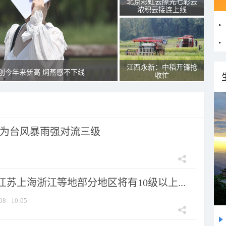
北京彩虹云隙光七彩云
浓积云接连上线
江西永新：中稻开镰抢
创今年来新高 焖蒸感不下线
收忙
为台风暴雨强对流三级
苏上海浙江等地部分地区将有10级以上...
08
10:05