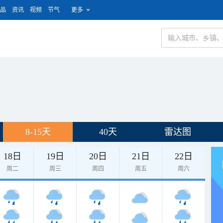
品
资讯
视频
节气
更多
8-15天
40天
雷达图
18日
19日
20日
21日
22日
周二
周三
周四
周五
周六