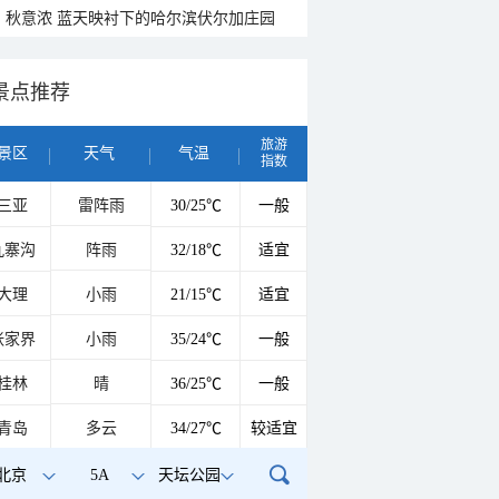
秋意浓 蓝天映衬下的哈尔滨伏尔加庄园
景点推荐
旅游
景区
天气
气温
指数
三亚
雷阵雨
30/25℃
一般
九寨沟
阵雨
32/18℃
适宜
大理
小雨
21/15℃
适宜
张家界
小雨
35/24℃
一般
桂林
晴
36/25℃
一般
青岛
多云
34/27℃
较适宜
北京
5A
天坛公园