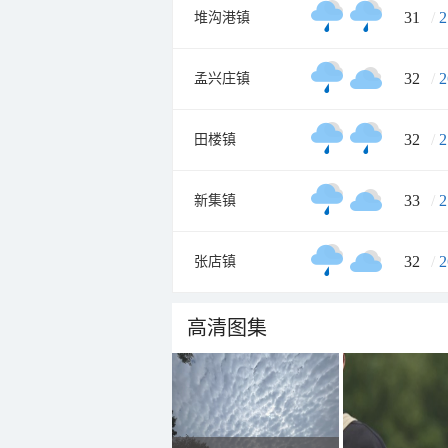
31
/
2
堆沟港镇
32
/
2
孟兴庄镇
32
/
2
田楼镇
33
/
2
新集镇
32
/
2
张店镇
高清图集