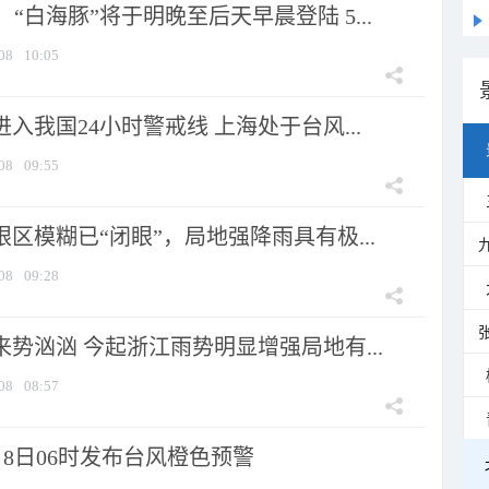
“白海豚”将于明晚至后天早晨登陆 5...
08
10:05
进入我国24小时警戒线 上海处于台风...
08
09:55
眼区模糊已“闭眼”，局地强降雨具有极...
08
09:28
来势汹汹 今起浙江雨势明显增强局地有...
08
08:57
8日06时发布台风橙色预警