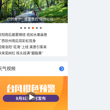
广西南宁：盛夏里的“绿野仙踪”
贵阳雨后晨雾缭绕 宛如水墨画卷
广西钦州雨后双彩虹现身
河南洛阳“花海”上线 美景引客来
秋来栾树红 枝头挂满“胭脂果”
天气视频