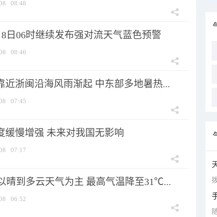
08
08:48
月8日06时继续发布强对流天气蓝色预警
08
08:46
靠近浙闽沿海风雨渐起 中东部多地暑热...
08
07:45
强度缓慢增强 未来对我国无影响
08
07:17
拨
晴到多云天气为主 最高气温降至31℃...
08
06:52