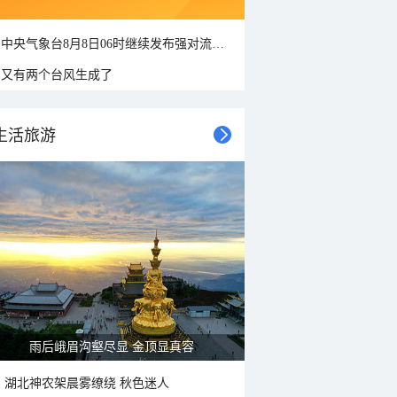
中央气象台8月8日06时继续发布强对流天气蓝色预警
又有两个台风生成了
生活旅游
雨后峨眉沟壑尽显 金顶显真容
湖北神农架晨雾缭绕 秋色迷人