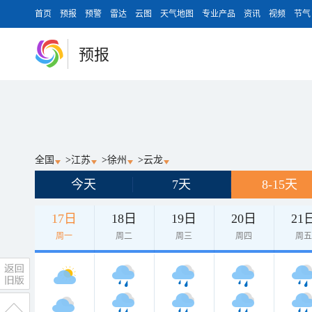
首页
预报
预警
雷达
云图
天气地图
专业产品
资讯
视频
节气
预报
全国
>
江苏
>
徐州
>
云龙
今天
7天
8-15天
17日
18日
19日
20日
21
周一
周二
周三
周四
周