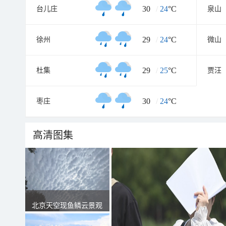
30
/
24
°C
台儿庄
泉山
29
/
24
°C
徐州
微山
29
/
25
°C
杜集
贾汪
30
/
24
°C
枣庄
高清图集
北京天空现鱼鳞云景观