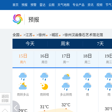
首页
预报
预警
雷达
云图
天气地图
专业产品
资讯
视频
节气
预报
全国
>
江苏
>
徐州
>
城区
>
徐州汉画像石艺术馆北馆
今天
周末
7天
15日
16日
17日
18日
19
周六
周日
周一
周二
周
雨转多云
雨转晴
多云转雨
雨
雨
32°C
31°C
30°
29°C
29°C