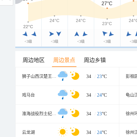
27°C
24°C
24°C
24°
23°C
22°C
22°C
<3级
<3级
<3级
<3级
<3
周边地区
周边景点
周边乡镇
34
/
23
°C
狮子山西汉楚王墓(陪葬兵马俑坑
彭祖
34
/
24
°C
戏马台
龟山
34
/
23
°C
淮海战役烈士纪念塔
徐州
34
/
24
°C
云龙湖
徐州