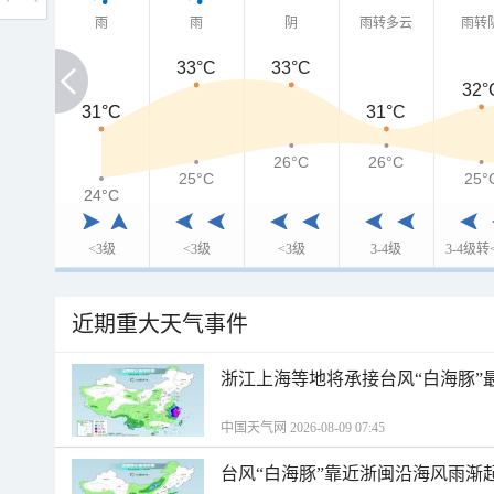
雨
雨
阴
雨转多云
雨转
33°C
33°C
32°
31°C
31°C
31°C
26°C
26°C
25°C
25°
24°C
24°C
<3级
<3级
<3级
3-4级
3-4级转
近期重大天气事件
浙江上海等地将承接台风“白海豚”
中国天气网 2026-08-09 07:45
台风“白海豚”靠近浙闽沿海风雨渐