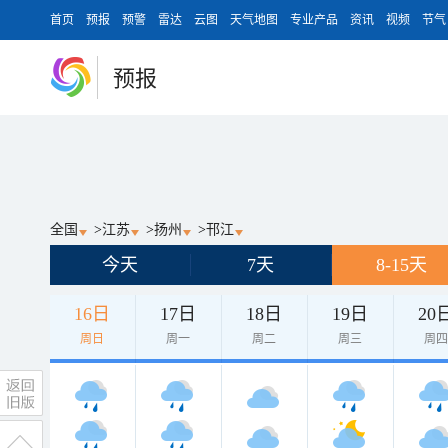
首页
预报
预警
雷达
云图
天气地图
专业产品
资讯
视频
节气
预报
全国
>
江苏
>
扬州
>
邗江
今天
7天
8-15天
16日
17日
18日
19日
20
周日
周一
周二
周三
周