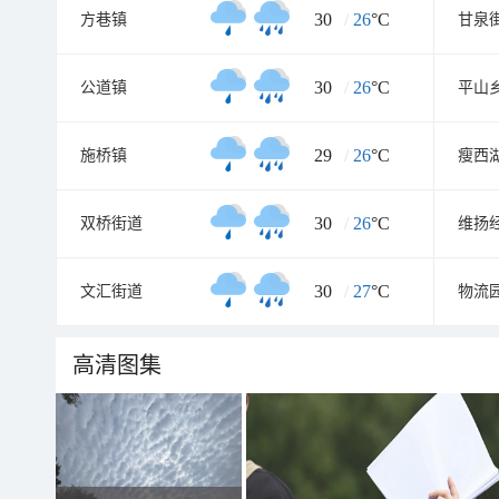
30
/
26
°C
方巷镇
甘泉
30
/
26
°C
公道镇
平山
29
/
26
°C
施桥镇
瘦西
30
/
26
°C
双桥街道
维扬
30
/
27
°C
文汇街道
物流
高清图集