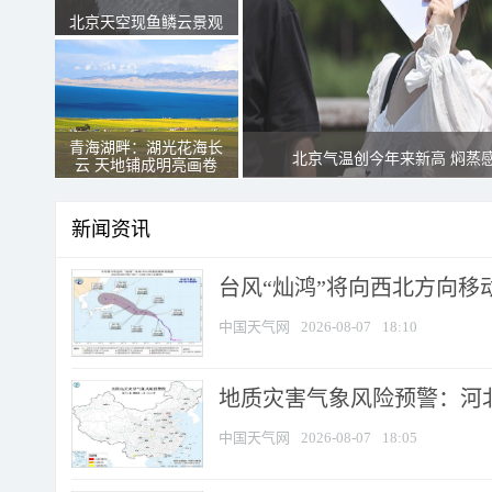
北京天空现鱼鳞云景观
青海湖畔：湖光花海长
北京气温创今年来新高 焖蒸
云 天地铺成明亮画卷
新闻资讯
台风“灿鸿”将向西北方向移
中国天气网
2026-08-07
18:10
地质灾害气象风险预警：河北
中国天气网
2026-08-07
18:05