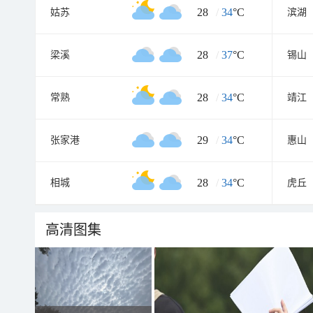
28
/
34
°C
姑苏
滨湖
28
/
37
°C
梁溪
锡山
28
/
34
°C
常熟
靖江
29
/
34
°C
张家港
惠山
28
/
34
°C
相城
虎丘
高清图集