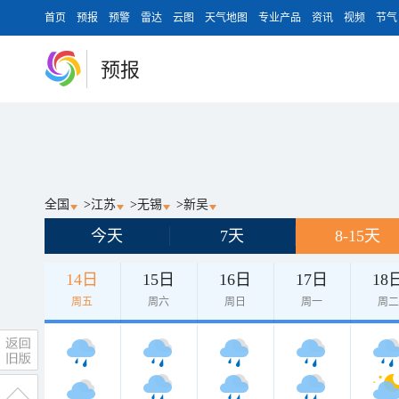
首页
预报
预警
雷达
云图
天气地图
专业产品
资讯
视频
节气
预报
全国
>
江苏
>
无锡
>
新吴
今天
7天
8-15天
14日
15日
16日
17日
18
周五
周六
周日
周一
周