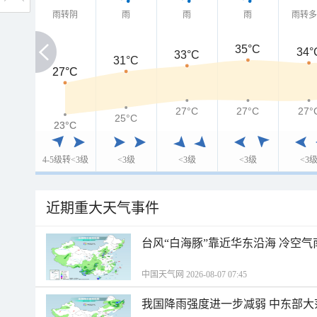
雨转阴
雨
雨
雨
雨转
35°C
34°
33°C
31°C
27°C
27°C
27°C
27°C
27°
25°C
23°C
23°C
4-5级转<3级
<3级
<3级
<3级
<3
近期重大天气事件
台风“白海豚”靠近华东沿海 冷空
中国天气网 2026-08-07 07:45
我国降雨强度进一步减弱 中东部大