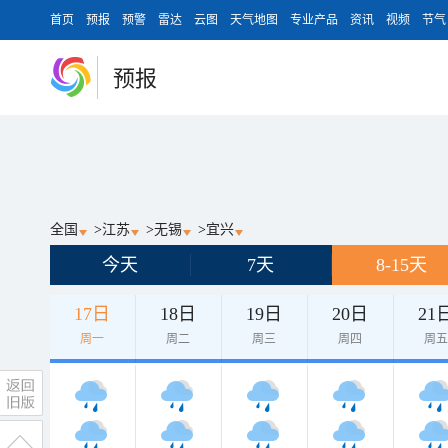
首页
预报
预警
雷达
云图
天气地图
专业产品
资讯
视频
节气
预报
全国
>
江苏
>
无锡
>
宜兴
今天
7天
8-15天
17日
18日
19日
20日
21
周一
周二
周三
周四
周