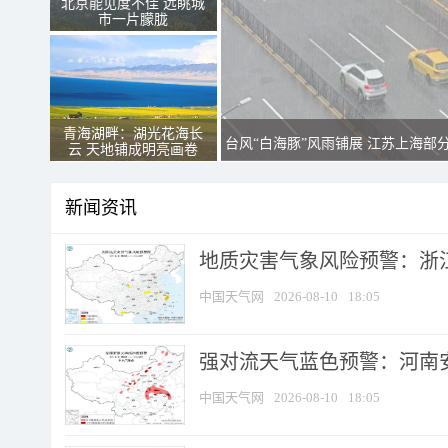
北京能见度不佳 远眺城
市一片朦胧
青海湖畔：湖光花海长
台风“白海豚”风雨铺展 江苏上海部
云 天地铺成明亮画卷
新闻资讯
地质灾害气象风险预警：浙江
中国天气网
2026-08-10
18:05
强对流天气蓝色预警：河南安徽
中国天气网
2026-08-10
18:05