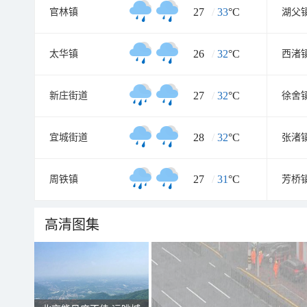
27
/
33
°C
官林镇
湖父
26
/
32
°C
太华镇
西渚
27
/
32
°C
新庄街道
徐舍
28
/
32
°C
宜城街道
张渚
27
/
31
°C
周铁镇
芳桥
高清图集