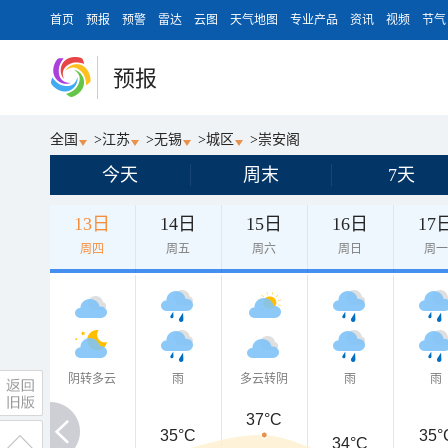
首页
预报
预警
雷达
云图
天气地图
专业产品
资讯
视频
节气
预报
全国
>
江苏
>
无锡
>
城区
>
崇安阁
今天
周末
7天
13日
14日
15日
16日
17
周四
周五
周六
周日
周
阴转多云
雨
多云转阴
雨
雨
37°C
35°C
35°
34°C