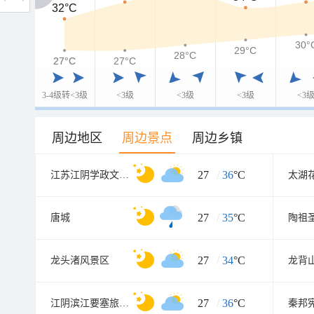
32°C
32°C
30°
29°C
28°C
27°C
27°C
27°C
3-4级转<3级
<3级
<3级
<3级
<3
周边地区
周边景点
周边乡镇
27
/
36
°C
江苏江阴学政文化旅游区
太湖
27
/
35
°C
唐城
陶祖
27
/
34
°C
龙头渚风景区
龙背
27
/
36
°C
江阴滨江要塞旅游区
秦邦