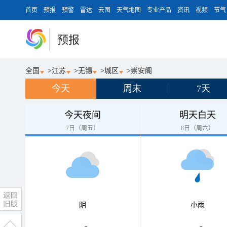
首页
预报
预警
雷达
云图
天气地图
专业产品
资讯
视频
节气
预报
全国
>
江苏
>
无锡
>
城区
>
崇安阁
今天
周末
7天
今天夜间
明天白天
7日（周五）
8日（周六）
阴
小雨