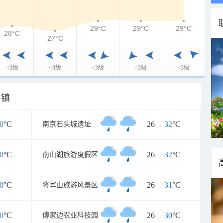
29°C
29°C
29°C
28°C
27°C
<3级
<3级
<3级
<3级
<3级
乡镇
0
°C
26
/
32
°C
南京石头城遗址公园
0
°C
26
/
32
°C
南山湖旅游度假区
0
°C
26
/
31
°C
将军山旅游风景区
0
°C
26
/
30
°C
傅家边农业科技园