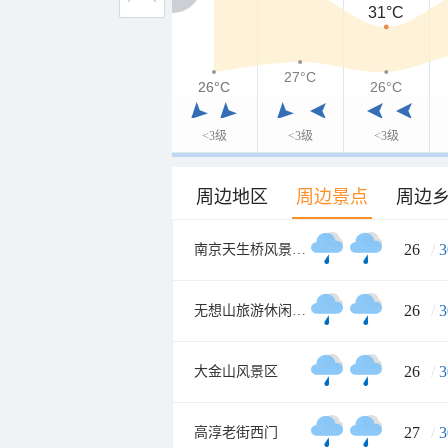
31°C
27°C
26°C
26°C
26°C
<3级
<3级
<3级
周边地区
周边景点
周边
26
/
3
南京天生桥风景名胜区
26
/
3
无想山旅游休闲度假区
26
/
3
大金山风景区
27
/
3
高淳老街西门