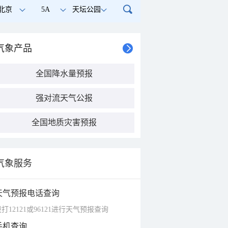
北京
5A
天坛公园
气象产品
全国降水量预报
强对流天气公报
全国地质灾害预报
气象服务
天气预报电话查询
打12121或96121进行天气预报查询
手机查询