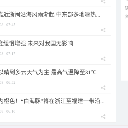
靠近浙闽沿海风雨渐起 中东部多地暑热...
08
07:45
强度缓慢增强 未来对我国无影响
08
07:17
晴到多云天气为主 最高气温降至31℃...
08
06:52
橙色！“白海豚”将在浙江至福建一带沿...
08
06:10