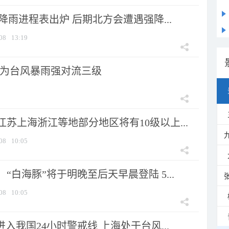
 降雨进程表出炉 后期北方会遭遇强降...
08
13:19
为台风暴雨强对流三级
苏上海浙江等地部分地区将有10级以上...
08
10:05
“白海豚”将于明晚至后天早晨登陆 5...
08
10:05
进入我国24小时警戒线 上海处于台风...