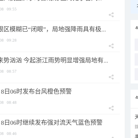
08
09:55
眼区模糊已“闭眼”，局地强降雨具有极...
08
09:28
来势汹汹 今起浙江雨势明显增强局地有...
08
08:57
8日06时发布台风橙色预警
08
08:48
月8日06时继续发布强对流天气蓝色预警
拨
08
08:46