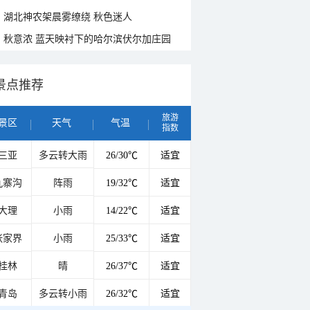
湖北神农架晨雾缭绕 秋色迷人
秋意浓 蓝天映衬下的哈尔滨伏尔加庄园
景点推荐
旅游
景区
天气
气温
指数
三亚
多云转大雨
26/30℃
适宜
九寨沟
阵雨
19/32℃
适宜
大理
小雨
14/22℃
适宜
张家界
小雨
25/33℃
适宜
桂林
晴
26/37℃
适宜
青岛
多云转小雨
26/32℃
适宜