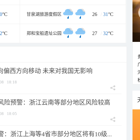
0
°C
26
/
31
°C
甘泉湖旅游度假区
2
°C
27
/
32
°C
郑和宝船遗址公园
将向偏西方向移动 未来对我国无影响
08
18:18
风险预警：浙江云南等部分地区风险较高
08
18:05
：浙江上海等4省市部分地区将有10级...