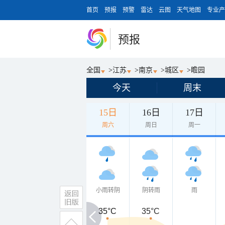
首页
预报
预警
雷达
云图
天气地图
专业产
预报
全国
>
江苏
>
南京
>
城区
>
瞻园
今天
周末
15日
16日
17日
周六
周日
周一
小雨转阴
阴转雨
雨
35°C
35°C
35°C