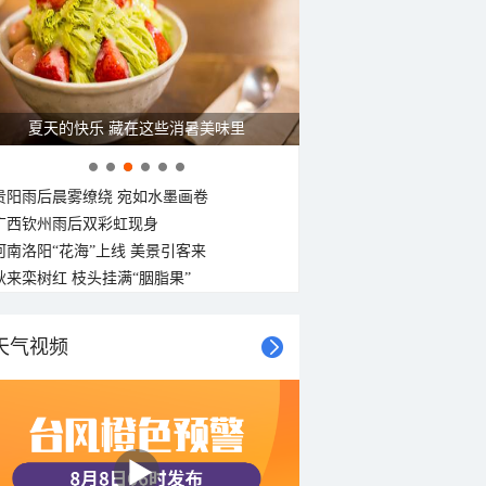
夏天的快乐 藏在这些消暑美味里
贵阳雨后晨雾缭绕 宛如水墨画卷
广西钦州雨后双彩虹现身
河南洛阳“花海”上线 美景引客来
秋来栾树红 枝头挂满“胭脂果”
天气视频