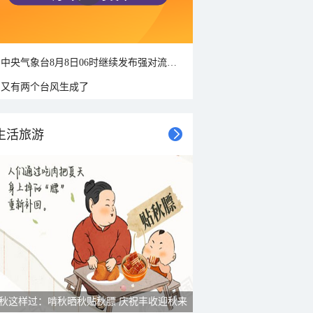
中央气象台8月8日06时继续发布强对流天气蓝色预警
又有两个台风生成了
生活旅游
秋这样过：啃秋晒秋贴秋膘 庆祝丰收迎秋来