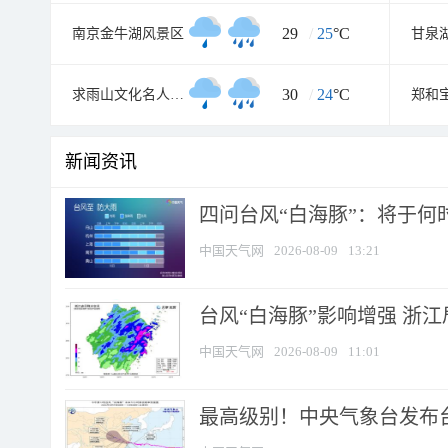
29
/
25
°C
南京金牛湖风景区
甘泉
30
/
24
°C
求雨山文化名人纪念馆
郑和
新闻资讯
四问台风“白海豚”：将于何时
中国天气网
2026-08-09
13:21
台风“白海豚”影响增强 浙江
中国天气网
2026-08-09
11:01
最高级别！中央气象台发布台风