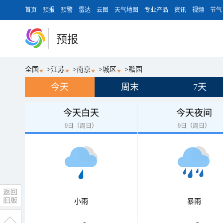
首页
预报
预警
雷达
云图
天气地图
专业产品
资讯
视频
节气
预报
全国
>
江苏
>
南京
>
城区
>
瞻园
今天
周末
7天
今天白天
今天夜间
9日（周日）
9日（周日）
小雨
暴雨