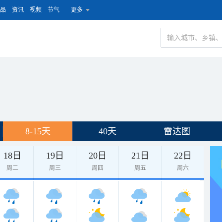
品
资讯
视频
节气
更多
8-15天
40天
雷达图
18日
19日
20日
21日
22日
周二
周三
周四
周五
周六