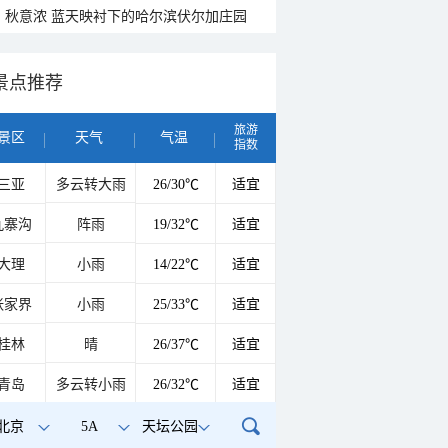
秋意浓 蓝天映衬下的哈尔滨伏尔加庄园
景点推荐
旅游
景区
天气
气温
指数
三亚
多云转大雨
26/30℃
适宜
九寨沟
阵雨
19/32℃
适宜
大理
小雨
14/22℃
适宜
张家界
小雨
25/33℃
适宜
桂林
晴
26/37℃
适宜
青岛
多云转小雨
26/32℃
适宜
北京
5A
天坛公园