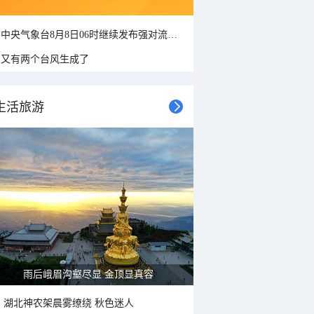
中央气象台8月8日06时继续发布强对流天气蓝色预警
又有两个台风生成了
生活旅游
雨后峨眉沟壑尽显 金顶显真容
湖北神农架晨雾缭绕 秋色迷人