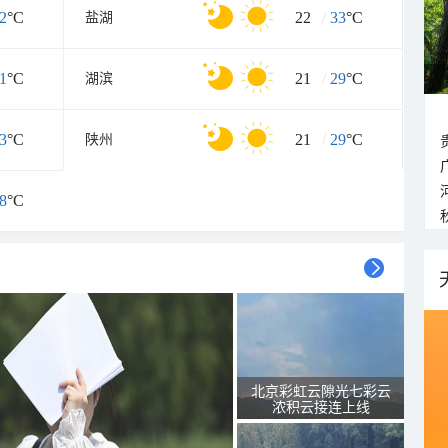
2
°C
22
/
33
°C
盐湖
1
°C
21
/
29
°C
湖滨
3
°C
21
/
29
°C
陕州
8
°C
北京彩虹云隙光七彩云
浓积云接连上线