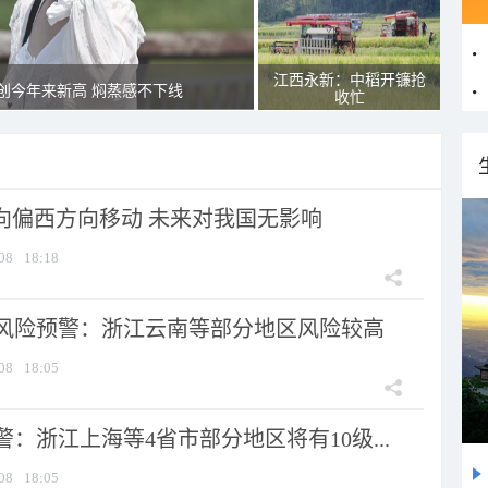
江西永新：中稻开镰抢
创今年来新高 焖蒸感不下线
收忙
将向偏西方向移动 未来对我国无影响
08
18:18
风险预警：浙江云南等部分地区风险较高
08
18:05
：浙江上海等4省市部分地区将有10级...
08
18:05