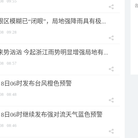
08
09:55
眼区模糊已“闭眼”，局地强降雨具有极...
08
09:28
来势汹汹 今起浙江雨势明显增强局地有...
08
08:57
8日06时发布台风橙色预警
08
08:48
月8日06时继续发布强对流天气蓝色预警
08
08:46