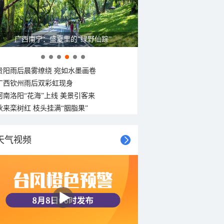
广西南宁：盛夏里的“绿野仙踪”
贵阳雨后晨雾缭绕 宛如水墨画卷
广西钦州雨后双彩虹现身
河南洛阳“花海”上线 美景引客来
秋来栾树红 枝头挂满“胭脂果”
天气视频