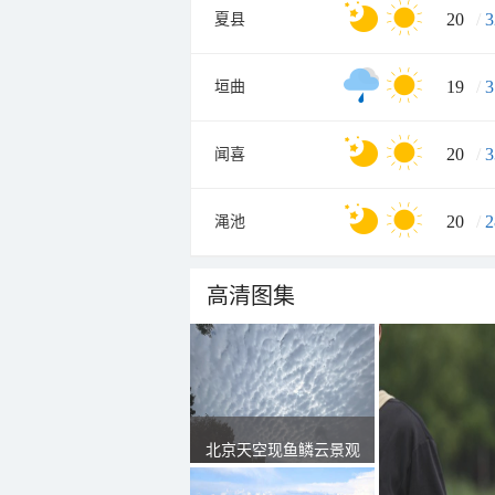
20
/
3
夏县
19
/
3
垣曲
20
/
3
闻喜
20
/
2
渑池
高清图集
北京天空现鱼鳞云景观