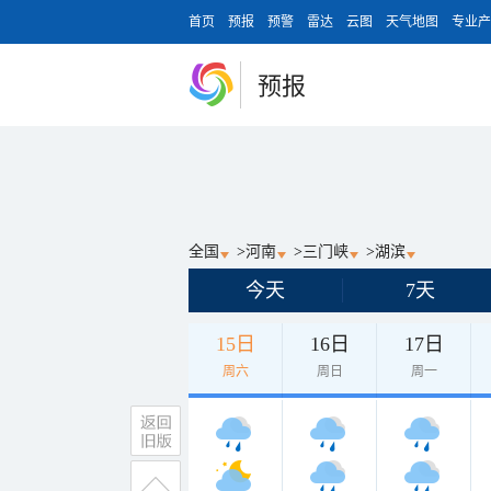
首页
预报
预警
雷达
云图
天气地图
专业产
预报
全国
>
河南
>
三门峡
>
湖滨
今天
7天
15日
16日
17日
周六
周日
周一