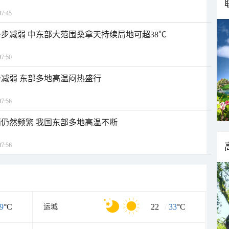
7:45
步减弱 中东部大范围桑拿天持续局地可超38℃
7:50
减弱 东部多地高温闷热盛行
7:56
仍然频繁 我国东部多地高温不断
7:56
9
°C
22
/
33
°C
运城