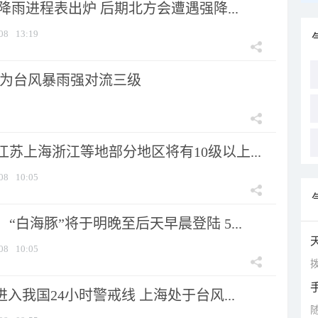
 降雨进程表出炉 后期北方会遭遇强降...
08
13:19
为台风暴雨强对流三级
苏上海浙江等地部分地区将有10级以上...
08
10:05
“白海豚”将于明晚至后天早晨登陆 5...
08
10:05
拨
进入我国24小时警戒线 上海处于台风...