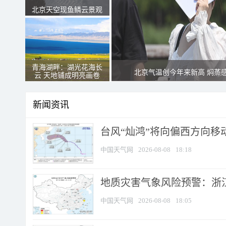
北京天空现鱼鳞云景观
青海湖畔：湖光花海长
北京气温创今年来新高 焖蒸
云 天地铺成明亮画卷
新闻资讯
台风“灿鸿”将向偏西方向移
中国天气网
2026-08-08
18:18
地质灾害气象风险预警：浙
中国天气网
2026-08-08
18:05