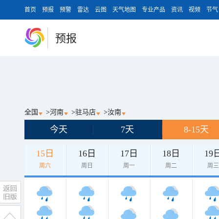
首页
预报
预警
雷达
云图
天气地图
专业产品
资讯
视频
节气
预报
全国
>
河南
>
驻马店
>
汝南
今天
7天
8-15天
15日
16日
17日
18日
19
周六
周日
周一
周二
周