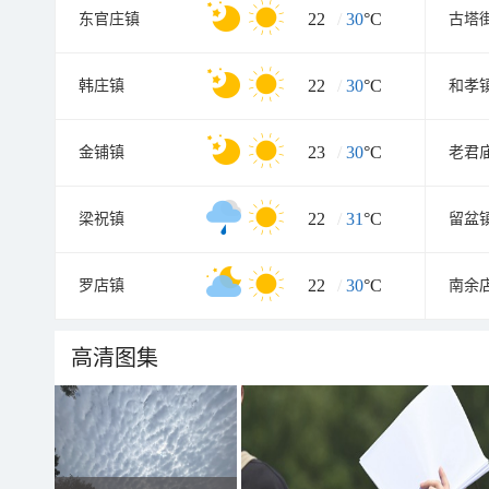
22
/
30
°C
东官庄镇
古塔
22
/
30
°C
韩庄镇
和孝
23
/
30
°C
金铺镇
老君
22
/
31
°C
梁祝镇
留盆
22
/
30
°C
罗店镇
南余
高清图集