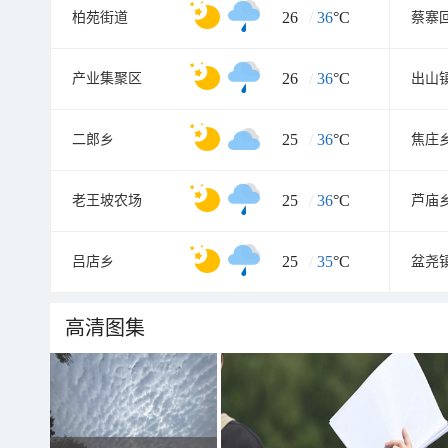
26
/
36
°C
柏苑街道
蔡寨
26
/
36
°C
产业集聚区
出山
25
/
36
°C
二郎乡
焦庄
25
/
36
°C
老王坡农场
芦庙
25
/
35
°C
吕店乡
盆尧
高清图集