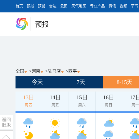
首页
预报
预警
雷达
云图
天气地图
专业产品
资讯
视频
节气
预报
全国
>
河南
>
驻马店
>
西平
今天
7天
8-15天
13日
14日
15日
16日
17
周四
周五
周六
周日
周