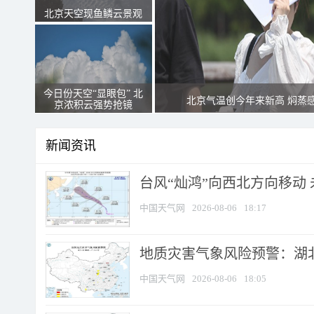
北京天空现鱼鳞云景观
今日份天空“显眼包” 北
北京气温创今年来新高 焖蒸
京浓积云强势抢镜
新闻资讯
台风“灿鸿”向西北方向移动
中国天气网
2026-08-06
18:17
地质灾害气象风险预警：湖北
中国天气网
2026-08-06
18:05