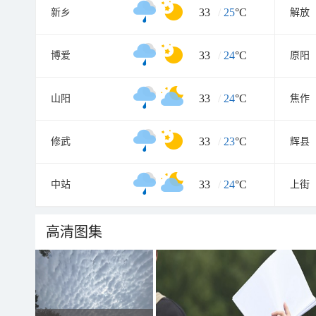
33
/
25
°C
新乡
解放
33
/
24
°C
博爱
原阳
33
/
24
°C
山阳
焦作
33
/
23
°C
修武
辉县
33
/
24
°C
中站
上街
高清图集