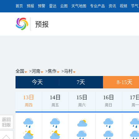
首页
预报
预警
雷达
云图
天气地图
专业产品
资讯
视频
节气
预报
全国
>
河南
>
焦作
>
马村
今天
7天
8-15天
13日
14日
15日
16日
17
周四
周五
周六
周日
周