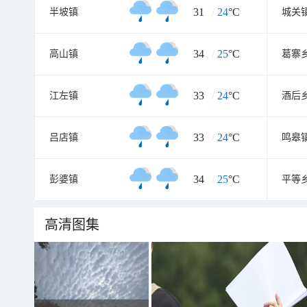
31
/
24
°C
半坡镇
城关
34
/
25
°C
高山镇
葛寨
33
/
24
°C
江左镇
酒后
33
/
24
°C
吕店镇
鸣皋
34
/
25
°C
彭婆镇
平等
高清图集