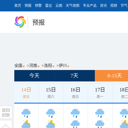
首页
预报
预警
雷达
云图
天气地图
专业产品
资讯
视频
节气
预报
全国
>
河南
>
洛阳
>
伊川
今天
7天
8-15天
14日
15日
16日
17日
18
周五
周六
周日
周一
周