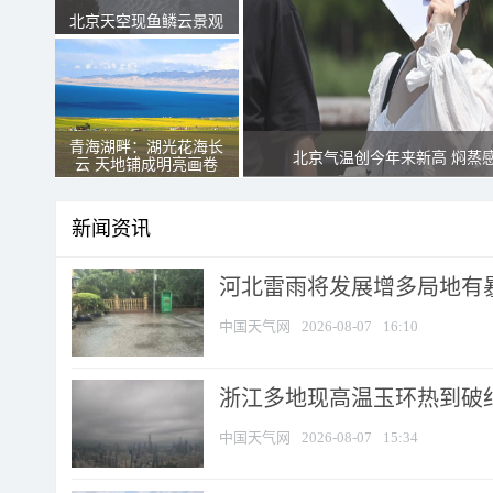
北京天空现鱼鳞云景观
青海湖畔：湖光花海长
北京气温创今年来新高 焖蒸
云 天地铺成明亮画卷
新闻资讯
河北雷雨将发展增多局地有暴
中国天气网
2026-08-07
16:10
浙江多地现高温玉环热到破纪录
中国天气网
2026-08-07
15:34