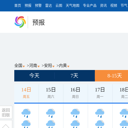
首页
预报
预警
雷达
云图
天气地图
专业产品
资讯
视频
节气
预报
全国
>
河南
>
安阳
>
内黄
今天
7天
8-15天
14日
15日
16日
17日
18
周五
周六
周日
周一
周