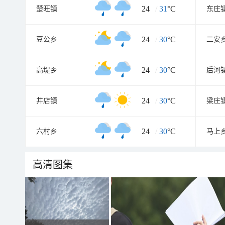
24
/
31
°C
楚旺镇
东庄
24
/
30
°C
豆公乡
二安
24
/
30
°C
高堤乡
后河
24
/
30
°C
井店镇
梁庄
24
/
30
°C
六村乡
马上
高清图集