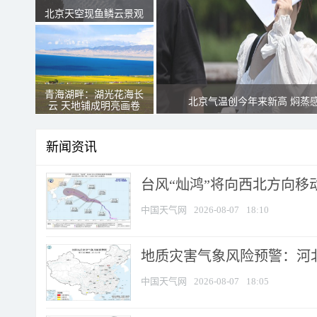
北京天空现鱼鳞云景观
青海湖畔：湖光花海长
北京气温创今年来新高 焖蒸
云 天地铺成明亮画卷
新闻资讯
台风“灿鸿”将向西北方向移
中国天气网
2026-08-07
18:10
地质灾害气象风险预警：河北
中国天气网
2026-08-07
18:05