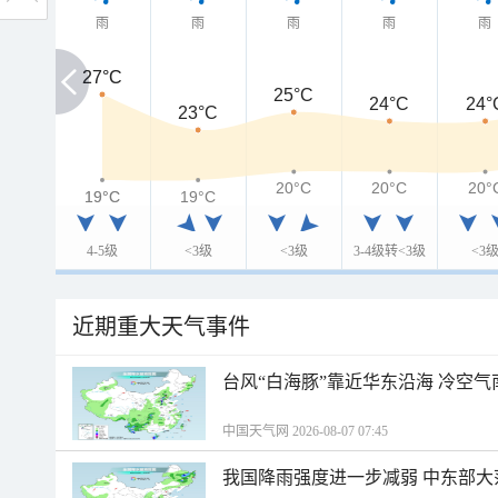
雨
雨
雨
雨
雨
27°C
27°C
25°C
24°C
24°
23°C
20°C
20°C
20°
19°C
19°C
19°C
4-5级
<3级
<3级
3-4级转<3级
<3
近期重大天气事件
台风“白海豚”靠近华东沿海 冷空
中国天气网 2026-08-07 07:45
我国降雨强度进一步减弱 中东部大