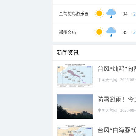
34
/
2
金鹭鸵鸟游乐园
35
/
2
郑州文庙
新闻资讯
台风“灿鸿”
中国天气网
2026-08-
防暑避雨！今天
中国天气网
2026-08-
台风“白海豚”