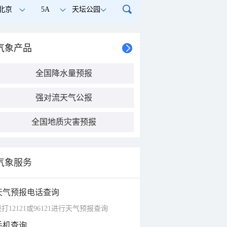
北京
5A
天坛公园
气象产品
全国降水量预报
强对流天气公报
全国地质灾害预报
气象服务
天气预报电话查询
打12121或96121进行天气预报查询
手机查询