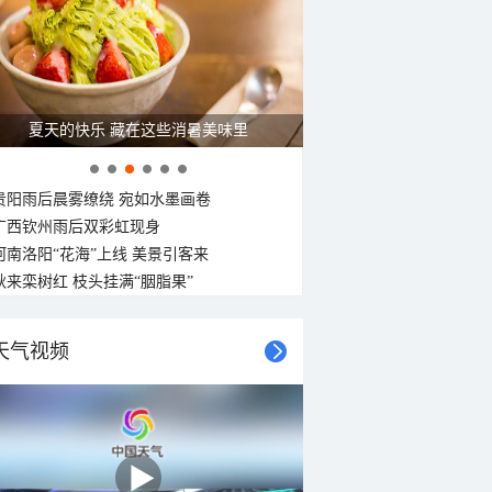
夏天的快乐 藏在这些消暑美味里
贵阳雨后晨雾缭绕 宛如水墨画卷
广西钦州雨后双彩虹现身
河南洛阳“花海”上线 美景引客来
秋来栾树红 枝头挂满“胭脂果”
天气视频