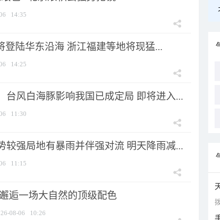
06
14:35
将登陆华东沿海 浙江福建等地将现猛...
06
14:25
台风白海豚影响我国已成定局 即将进入...
06
11:30
较强局地有暴雨并伴强对流 明天降雨减...
06
11:15
 邂逅一场大自然的顶级配色
拨
26-08-06
10:26