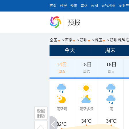
首页
预报
预警
雷达
云图
天气地图
专业产
预报
全国
>
河南
>
郑州
>
城区
>
郑州城隍
今天
周末
14日
15日
16日
周五
周六
周日
雨转晴
晴转多云
雨
34°C
34°C
32°C
32°C