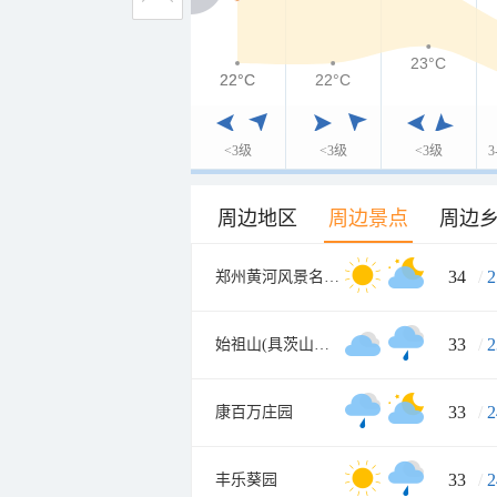
23°C
22°C
22°C
22°C
<3级
<3级
<3级
周边地区
周边景点
周边
34
/
2
郑州黄河风景名胜区
33
/
2
始祖山(具茨山景区
33
/
2
康百万庄园
33
/
2
丰乐葵园