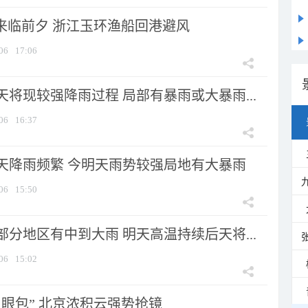
”来临前夕 浙江玉环渔船回港避风
06
17:06
将现较强降雨过程 局部有暴雨或大暴雨...
06
16:37
天降雨频繁 今明天雨势较强局地有大暴雨
06
15:50
分地区有中到大雨 明天高温持续后天将...
06
15:02
显眼包” 北京浓积云强势抢镜