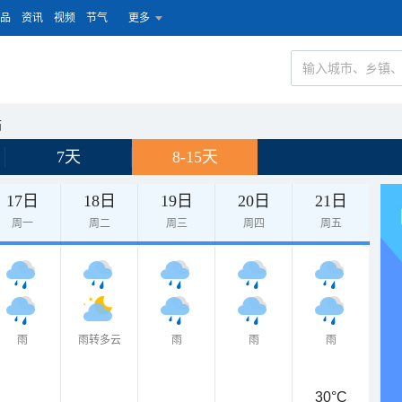
品
资讯
视频
节气
更多
庙
7天
8-15天
17日
18日
19日
20日
21日
周一
周二
周三
周四
周五
雨
雨转多云
雨
雨
雨
30°C