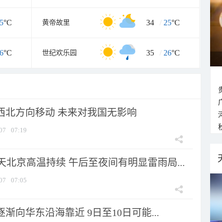
5
°C
34
/
25
°C
黄帝故里
6
°C
35
/
26
°C
世纪欢乐园
向西北方向移动 未来对我国无影响
07
07:19
北京高温持续 午后至夜间有明显雷雨局...
07
07:05
逐渐向华东沿海靠近 9日至10日可能...