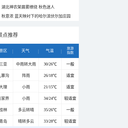
湖北神农架晨雾缭绕 秋色迷人
秋意浓 蓝天映衬下的哈尔滨伏尔加庄园
景点推荐
旅游
景区
天气
气温
指数
三亚
中雨转大雨
30/26℃
一般
九寨沟
阵雨
26/18℃
适宜
大理
小雨
21/15℃
适宜
张家界
小雨
34/24℃
较适宜
桂林
多云转晴
35/26℃
一般
青岛
晴转多云
33/28℃
较适宜