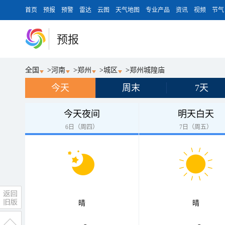
首页
预报
预警
雷达
云图
天气地图
专业产品
资讯
视频
节气
预报
全国
>
河南
>
郑州
>
城区
>
郑州城隍庙
今天
周末
7天
今天夜间
明天白天
6日（周四）
7日（周五）
晴
晴