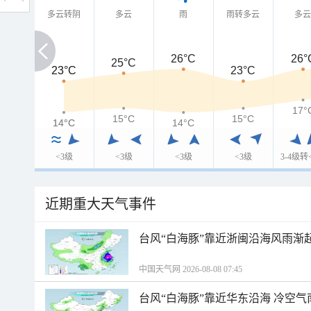
多云转阴
多云
雨
雨转多云
多
26°C
26°
25°C
23°C
23°C
23°C
17°
15°C
15°C
14°C
14°C
14°C
<3级
<3级
<3级
<3级
3-4级转
近期重大天气事件
台风“白海豚”靠近浙闽沿海风雨渐
中国天气网 2026-08-08 07:45
台风“白海豚”靠近华东沿海 冷空