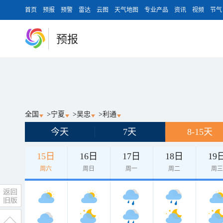
首页
预报
预警
雷达
云图
天气地图
专业产品
资讯
视频
节气
预报
全国
>
宁夏
>
吴忠
>
利通
今天
7天
8-15天
15日
16日
17日
18日
19
周六
周日
周一
周二
周