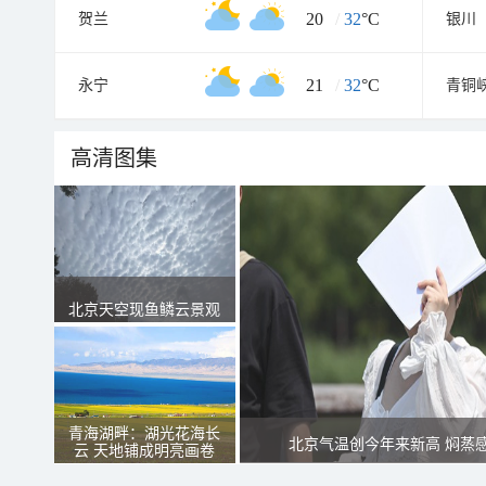
20
/
32
°C
贺兰
银川
21
/
32
°C
永宁
青铜
高清图集
北京天空现鱼鳞云景观
青海湖畔：湖光花海长
北京气温创今年来新高 焖蒸
云 天地铺成明亮画卷