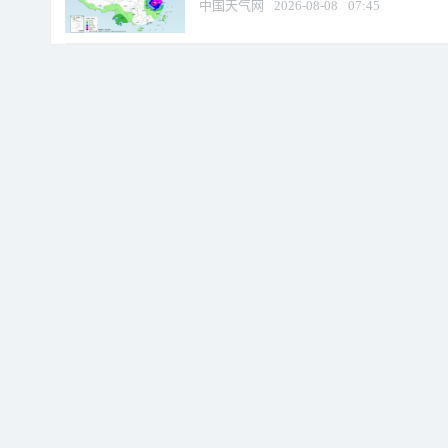
中国天气网
2026-08-08
07:45