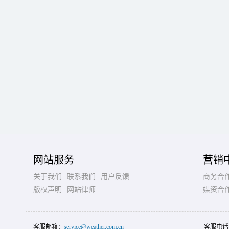
网站服务
营销
关于我们
联系我们
用户反馈
商务合
版权声明
网站律师
媒资合
客服邮箱：
service@weather.com.cn
客服电话