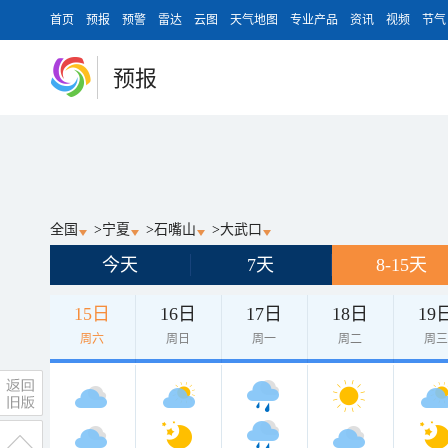
首页
预报
预警
雷达
云图
天气地图
专业产品
资讯
视频
节气
预报
全国
>
宁夏
>
石嘴山
>
大武口
今天
7天
8-15天
15日
16日
17日
18日
19
周六
周日
周一
周二
周