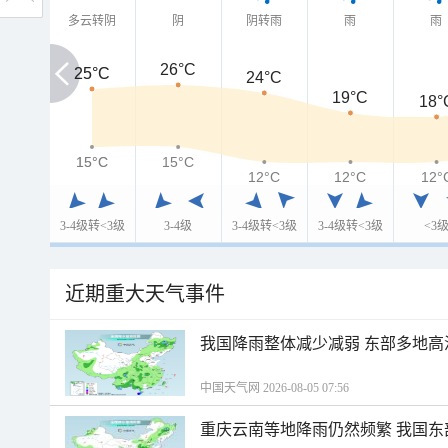
多云转阴
阴
阴转雨
雨
雨
26°C
25°C
25°C
24°C
19°C
18°
15°C
15°C
15°C
12°C
12°C
12°
3-4级转<3级
3-4级
3-4级转<3级
3-4级转<3级
<3
近期重大天气事件
我国降雨整体减少减弱 东部多地高
中国天气网 2026-08-05 07:56
重庆云南等地降雨仍然频繁 我国东