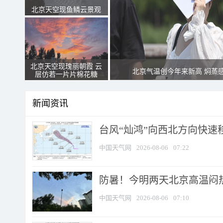
北京天空现鱼鳞云景观
北京天空现瑰丽朝霞 云
北京气温创今年来新高 焖蒸
层仿若一片片棉花糖
新闻资讯
台风“灿鸿”向西北方向快速
中国天气网
2026-08-06
07:22
防暑！今明两天北京高温闷热
中国天气网
2026-08-06
07:10