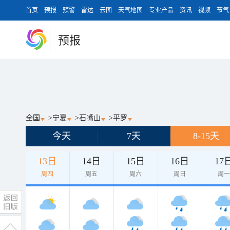
首页
预报
预警
雷达
云图
天气地图
专业产品
资讯
视频
节气
预报
全国
>
宁夏
>
石嘴山
>
平罗
今天
7天
8-15天
13日
14日
15日
16日
17
周四
周五
周六
周日
周