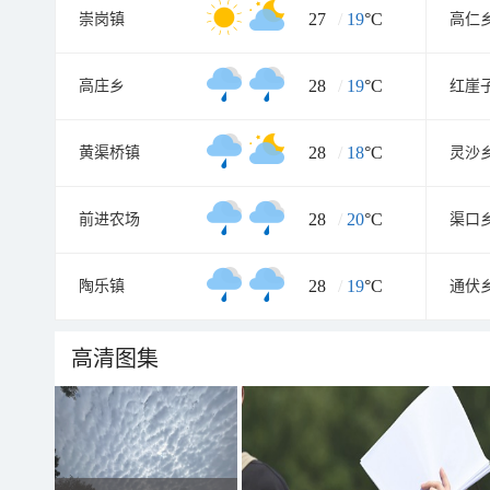
27
/
19
°C
崇岗镇
高仁
28
/
19
°C
高庄乡
红崖
28
/
18
°C
黄渠桥镇
灵沙
28
/
20
°C
前进农场
渠口
28
/
19
°C
陶乐镇
通伏
高清图集