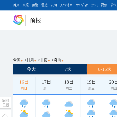
首页
预报
预警
雷达
云图
天气地图
专业产品
资讯
视频
节气
预报
全国
>
甘肃
>
甘南
>
舟曲
今天
7天
8-15天
16日
17日
18日
19日
20
周日
周一
周二
周三
周