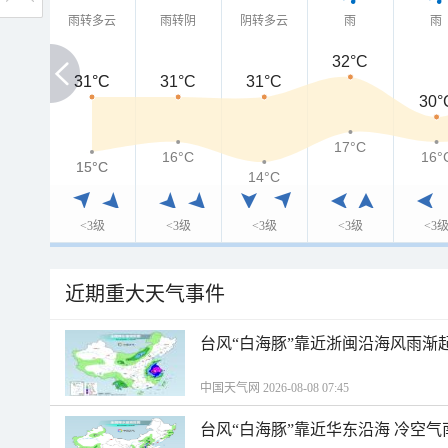
雨转多云
雨转阴
阴转多云
雨
雨
32°C
31°C
31°C
31°C
31°C
30°
17°C
16°C
16°
15°C
15°C
14°C
<3级
<3级
<3级
<3级
<3
近期重大天气事件
台风“白海豚”靠近浙闽沿海风雨渐
中国天气网 2026-08-08 07:45
台风“白海豚”靠近华东沿海 冷空