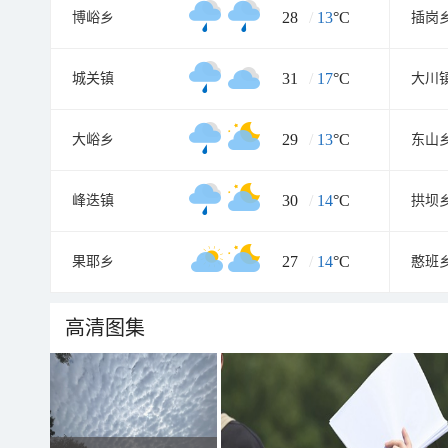
28
/
13
°C
博峪乡
插岗
31
/
17
°C
城关镇
大川
29
/
13
°C
大峪乡
东山
30
/
14
°C
峰迭镇
拱坝
27
/
14
°C
果耶乡
憨班
高清图集