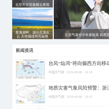
北京天空现鱼鳞云景观
青海湖畔：湖光花海长
北京气温创今年来新高 焖蒸
云 天地铺成明亮画卷
新闻资讯
台风“灿鸿”将向偏西方向移
中国天气网
2026-08-08
18:18
地质灾害气象风险预警：浙
中国天气网
2026-08-08
18:05