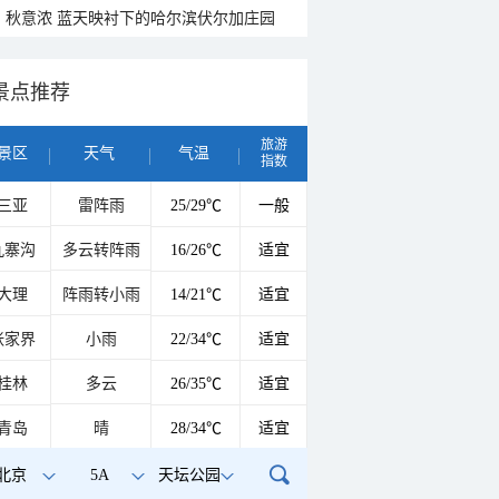
秋意浓 蓝天映衬下的哈尔滨伏尔加庄园
景点推荐
旅游
景区
天气
气温
指数
三亚
雷阵雨
25/29℃
一般
九寨沟
多云转阵雨
16/26℃
适宜
大理
阵雨转小雨
14/21℃
适宜
张家界
小雨
22/34℃
适宜
桂林
多云
26/35℃
适宜
青岛
晴
28/34℃
适宜
北京
5A
天坛公园