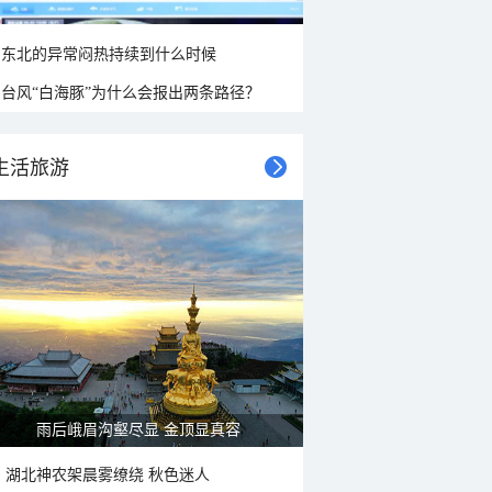
东北的异常闷热持续到什么时候
台风“白海豚”为什么会报出两条路径？
生活旅游
山水扇面：秋红点缀颐和园西堤
湖北神农架晨雾缭绕 秋色迷人