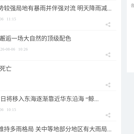
较强局地有暴雨并伴强对流 明天降雨减...
06
11:15
 邂逅一场大自然的顶级配色
26-08-06
10:26
人死亡
7日将移入东海逐渐靠近华东沿海 “鲸...
06
10:15
持多雨格局 关中等地部分地区有大雨局...