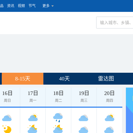
品
资讯
视频
节气
更多
8-15天
40天
雷达图
16日
17日
18日
19日
20日
周日
周一
周二
周三
周四