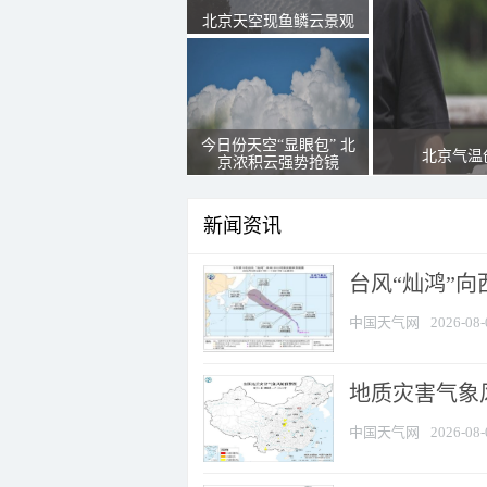
北京天空现鱼鳞云景观
今日份天空“显眼包” 北
北京气温
京浓积云强势抢镜
新闻资讯
台风“灿鸿”
中国天气网
2026-08-
地质灾害气象风
中国天气网
2026-08-