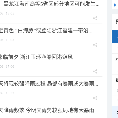
黑龙江海南岛等5省区部分地区可能发生...
06
18:05
黄色 “白海豚”或登陆浙江福建一带沿...
06
18:05
”来临前夕 浙江玉环渔船回港避风
06
17:06
将现较强降雨过程 局部有暴雨或大暴雨...
06
16:37
天降雨频繁 今明天雨势较强局地有大暴雨