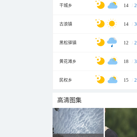
14
/
2
干城乡
14
/
3
古浪镇
12
/
2
黑松驿镇
18
/
3
黄花滩乡
15
/
2
民权乡
高清图集