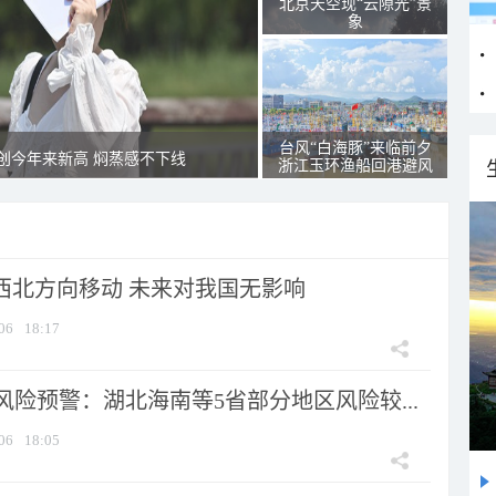
北京天空现“云隙光”景
象
台风“白海豚”来临前夕
创今年来新高 焖蒸感不下线
浙江玉环渔船回港避风
向西北方向移动 未来对我国无影响
06
18:17
险预警：湖北海南等5省部分地区风险较...
06
18:05