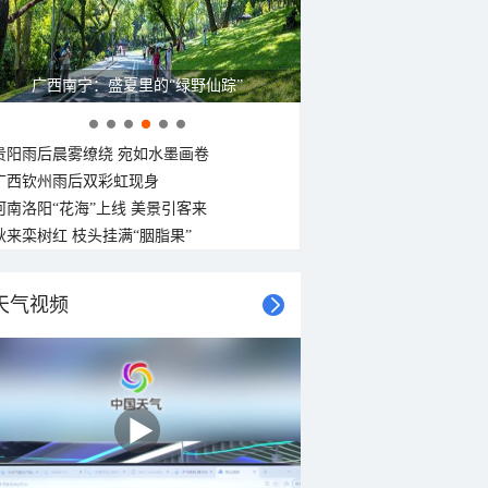
呼伦贝尔草原 藏着最治愈的蓝天白云
贵阳雨后晨雾缭绕 宛如水墨画卷
广西钦州雨后双彩虹现身
河南洛阳“花海”上线 美景引客来
秋来栾树红 枝头挂满“胭脂果”
天气视频