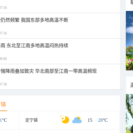
7:56
仍然频繁 我国东部多地高温不断
7:56
雨 东北至江南多地高温闷热持续
8:00
惕降雨叠加致灾 华北南部至江南一带高温频现
7:58
乡镇
1
°C
15
/
28
°C
定宁镇