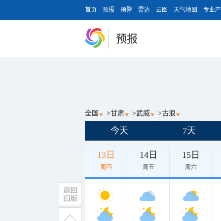
首页
预报
预警
雷达
云图
天气地图
专业产
预报
全国
>
甘肃
>
武威
>
古浪
今天
7天
13日
14日
15日
周四
周五
周六