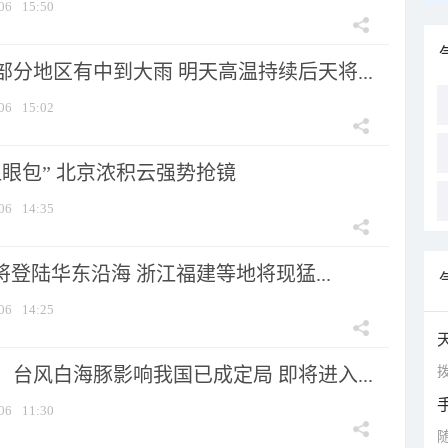
06
15:50
分地区有中到大雨 明天高温持续后天将...
06
15:02
显眼包” 北京浓积云强势抢镜
06
14:35
将登陆华东沿海 浙江福建等地将现猛...
06
14:25
拨
台风白海豚影响我国已成定局 即将进入...
06
11:30