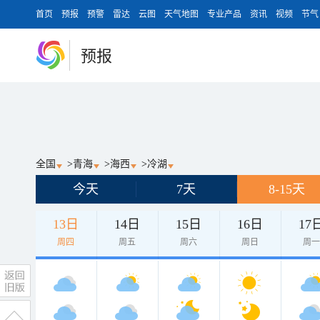
首页
预报
预警
雷达
云图
天气地图
专业产品
资讯
视频
节气
预报
全国
>
青海
>
海西
>
冷湖
今天
7天
8-15天
13日
14日
15日
16日
17
周四
周五
周六
周日
周