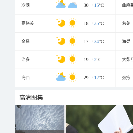
30
/
15
°C
冷湖
曲麻
18
/
35
°C
嘉峪关
若羌
17
/
34
°C
金昌
海晏
19
/
2
°C
治多
大柴
29
/
12
°C
海西
张掖
高清图集