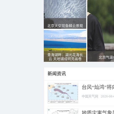
北京天空现鱼鳞云景观
青海湖畔：湖光花海长
北京气温
云 天地铺成明亮画卷
新闻资讯
台风“灿鸿”
中国天气网
2026-08-
地质灾害气象