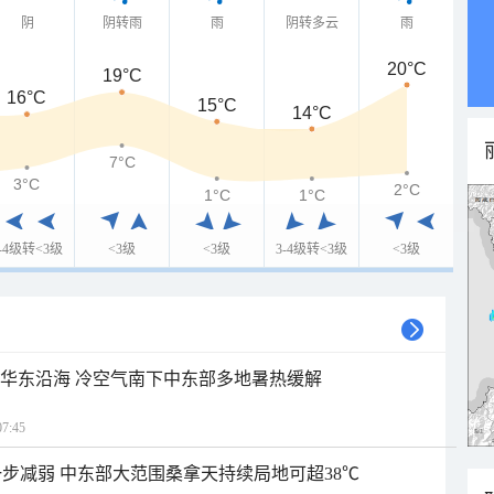
阴
阴转雨
雨
阴转多云
雨
20°C
19°C
16°C
15°C
14°C
7°C
3°C
2°C
1°C
1°C
3-4级转<3级
<3级
<3级
3-4级转<3级
<3级
近华东沿海 冷空气南下中东部多地暑热缓解
7:45
步减弱 中东部大范围桑拿天持续局地可超38℃