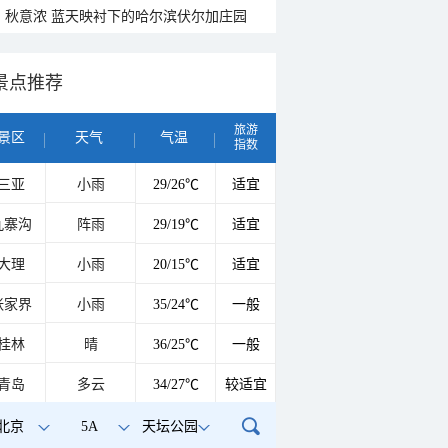
秋意浓 蓝天映衬下的哈尔滨伏尔加庄园
景点推荐
旅游
景区
天气
气温
指数
三亚
小雨
29/26℃
适宜
九寨沟
阵雨
29/19℃
适宜
大理
小雨
20/15℃
适宜
张家界
小雨
35/24℃
一般
桂林
晴
36/25℃
一般
青岛
多云
34/27℃
较适宜
北京
5A
天坛公园