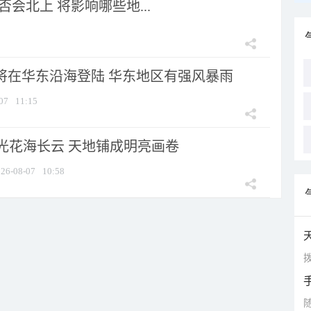
会北上 将影响哪些地...
”将在华东沿海登陆 华东地区有强风暴雨
07
11:15
光花海长云 天地铺成明亮画卷
26-08-07
10:58
拨