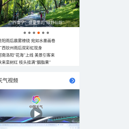
广西南宁：盛夏里的“绿野仙踪”
贵阳雨后晨雾缭绕 宛如水墨画卷
广西钦州雨后双彩虹现身
河南洛阳“花海”上线 美景引客来
秋来栾树红 枝头挂满“胭脂果”
天气视频