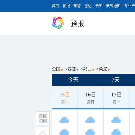
首页
预报
预警
雷达
云图
天气地图
专业产
预报
全国
>
西藏
>
那曲
>
色尼
今天
7天
15日
16日
17日
周六
周日
周一