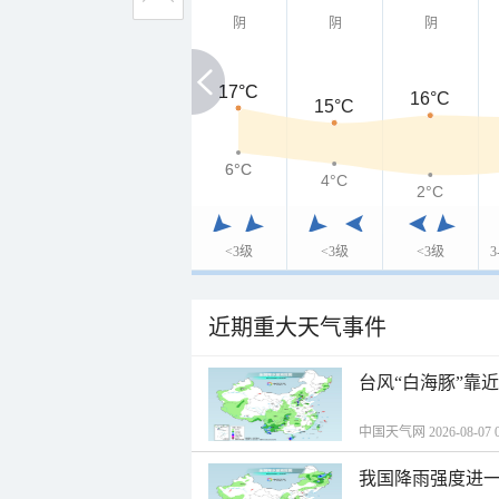
阴
阴
阴
17°C
17°C
16°C
15°C
6°C
6°C
4°C
2°C
<3级
<3级
<3级
近期重大天气事件
台风“白海豚”靠
中国天气网 2026-08-07 0
我国降雨强度进一