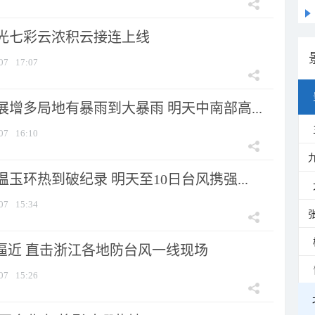
光七彩云浓积云接连上线
07
17:07
增多局地有暴雨到大暴雨 明天中南部高...
07
16:10
玉环热到破纪录 明天至10日台风携强...
07
15:34
”逼近 直击浙江各地防台风一线现场
07
15:26