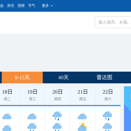
品
资讯
视频
节气
更多
8-15天
40天
雷达图
18日
19日
20日
21日
22日
周二
周三
周四
周五
周六