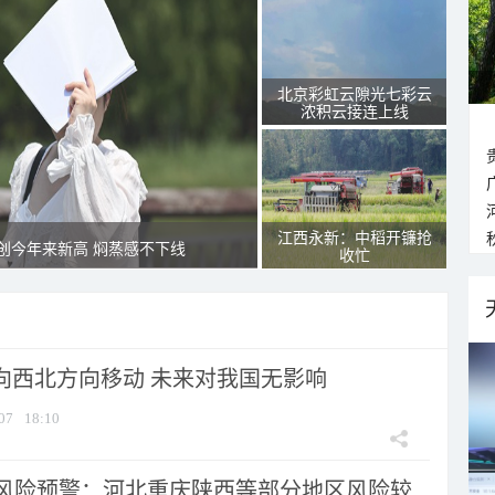
北京彩虹云隙光七彩云
浓积云接连上线
江西永新：中稻开镰抢
创今年来新高 焖蒸感不下线
收忙
将向西北方向移动 未来对我国无影响
07
18:10
风险预警：河北重庆陕西等部分地区风险较...