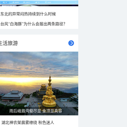
东北的异常闷热持续到什么时候
台风“白海豚”为什么会报出两条路径？
生活旅游
雨后峨眉沟壑尽显 金顶显真容
湖北神农架晨雾缭绕 秋色迷人