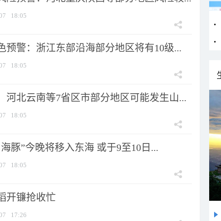
07
18:05
预警：浙江东部沿海部分地区将有10级...
07
18:05
河北云南等7省区市部分地区可能发生山...
07
18:05
海豚”今晚将移入东海 或于9至10日...
07
18:05
稻开镰抢收忙
07
17:26