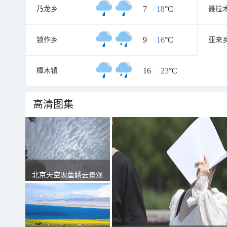
7
/
18
°C
乃龙乡
聂拉
9
/
16
°C
锁作乡
亚来
16
/
23
°C
樟木镇
高清图集
北京天空现鱼鳞云景观