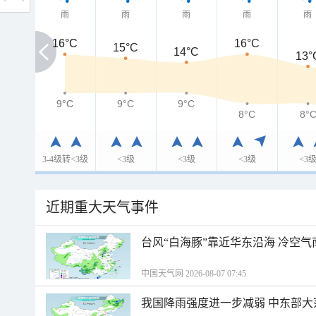
雨
雨
雨
雨
雨
16°C
16°C
16°C
15°C
14°C
13°
9°C
9°C
9°C
9°C
8°C
8°
3-4级转<3级
<3级
<3级
<3级
<3
近期重大天气事件
台风“白海豚”靠近华东沿海 冷空
中国天气网 2026-08-07 07:45
我国降雨强度进一步减弱 中东部大