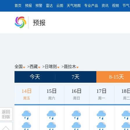
首页
预报
预警
雷达
云图
天气地图
专业产品
资讯
视频
节气
预报
全国
>
西藏
>
日喀则
>
聂拉木
今天
7天
8-15天
14日
15日
16日
17日
18
周五
周六
周日
周一
周