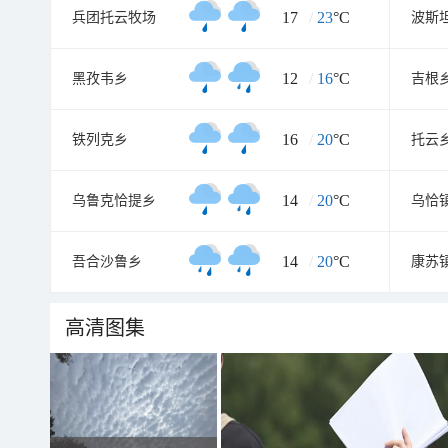
17
/
23
°C
兵团托云牧场
波斯
12
/
16
°C
黑孜韦乡
吉根
16
/
20
°C
铁列克乡
托云
14
/
20
°C
乌鲁克恰提乡
乌恰
14
/
20
°C
吾合沙鲁乡
康苏
高清图集