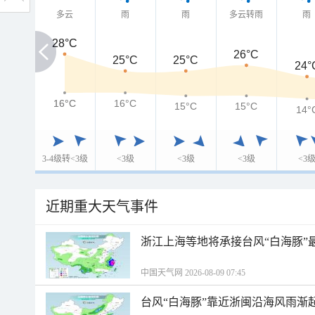
多云
雨
雨
多云转雨
雨
28°C
28°C
26°C
25°C
25°C
24°
16°C
16°C
16°C
15°C
15°C
14°
3-4级转<3级
<3级
<3级
<3级
<3
近期重大天气事件
浙江上海等地将承接台风“白海豚”
中国天气网 2026-08-09 07:45
台风“白海豚”靠近浙闽沿海风雨渐