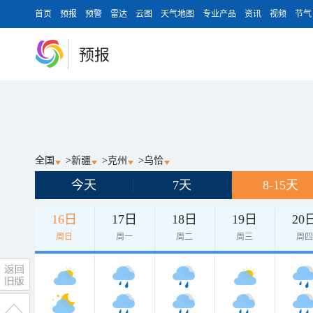
首页
预报
预警
雷达
云图
天气地图
专业产品
资讯
视频
节气
预报
全国
>
新疆
>
克州
>
乌恰
今天
7天
8-15天
16日
17日
18日
19日
20
周日
周一
周二
周三
周