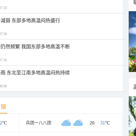
7:50
减弱 东部多地高温闷热盛行
7:56
仍然频繁 我国东部多地高温不断
7:56
雨 东北至江南多地高温闷热持续
8:00
乡镇
2
°C
20
/
31
°C
兵团一八八团