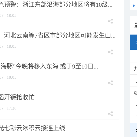
预警：浙江东部沿海部分地区将有10级...
07
18:05
河北云南等7省区市部分地区可能发生山...
07
18:05
海豚”今晚将移入东海 或于9至10日...
07
18:05
稻开镰抢收忙
07
17:26
光七彩云浓积云接连上线