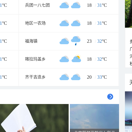
1
°C
18
/
31
°C
兵团一八七团
1
°C
18
/
31
°C
地区一农场
1
°C
23
/
32
°C
福海镇
1
°C
18
/
32
°C
喀拉玛盖乡
1
°C
20
/
33
°C
齐干吉迭乡