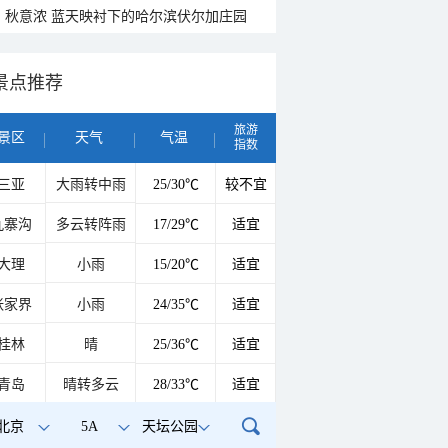
秋意浓 蓝天映衬下的哈尔滨伏尔加庄园
景点推荐
旅游
景区
天气
气温
指数
三亚
大雨转中雨
25/30℃
较不宜
九寨沟
多云转阵雨
17/29℃
适宜
大理
小雨
15/20℃
适宜
张家界
小雨
24/35℃
适宜
桂林
晴
25/36℃
适宜
青岛
晴转多云
28/33℃
适宜
北京
5A
天坛公园