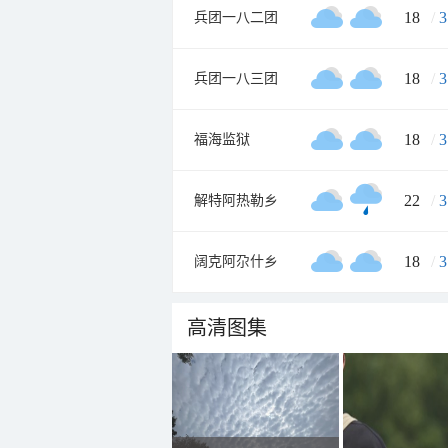
18
/
3
兵团一八二团
18
/
3
兵团一八三团
18
/
3
福海监狱
22
/
3
解特阿热勒乡
18
/
3
阔克阿尕什乡
高清图集