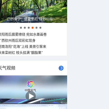
呼伦贝尔草原 藏着最治愈的蓝天白云
贵阳雨后晨雾缭绕 宛如水墨画卷
广西钦州雨后双彩虹现身
河南洛阳“花海”上线 美景引客来
秋来栾树红 枝头挂满“胭脂果”
天气视频