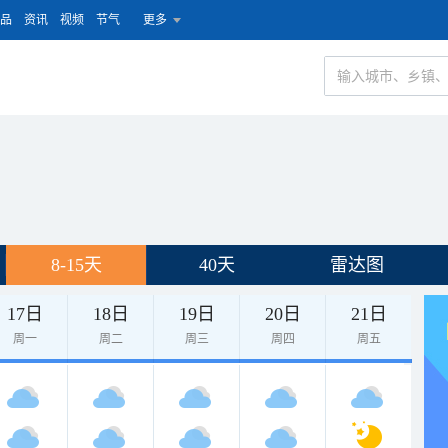
品
资讯
视频
节气
更多
8-15天
40天
雷达图
17日
18日
19日
20日
21日
周一
周二
周三
周四
周五