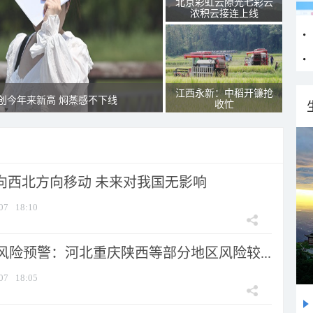
北京彩虹云隙光七彩云
浓积云接连上线
江西永新：中稻开镰抢
创今年来新高 焖蒸感不下线
收忙
将向西北方向移动 未来对我国无影响
07
18:10
风险预警：河北重庆陕西等部分地区风险较...
07
18:05