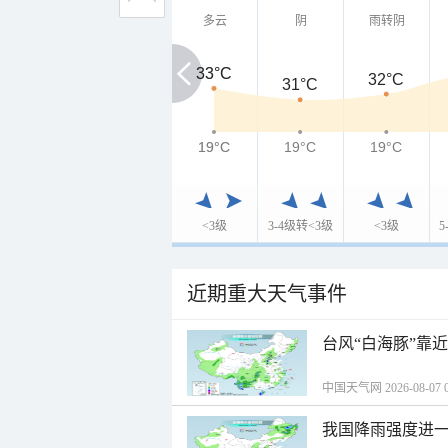
多云
阴
雨转阴
33°C
33°C
32°C
31°C
19°C
19°C
19°C
19°C
<3级
3-4级转<3级
<3级
5
近期重大天气事件
台风“白海豚”靠
中国天气网 2026-08-07 0
我国降雨强度进一