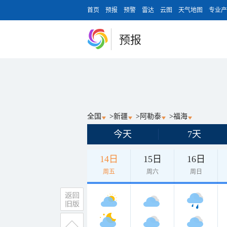
首页
预报
预警
雷达
云图
天气地图
专业产
预报
全国
>
新疆
>
阿勒泰
>
福海
今天
7天
14日
15日
16日
周五
周六
周日