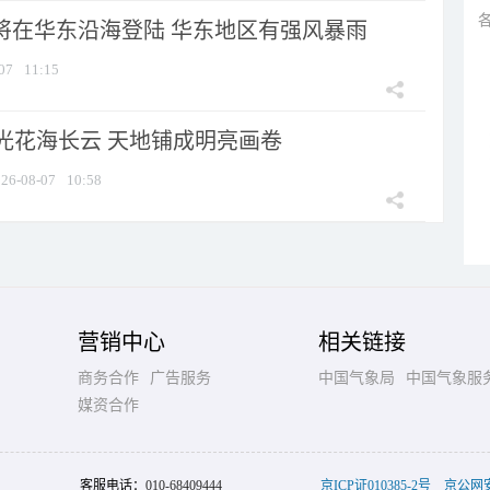
”将在华东沿海登陆 华东地区有强风暴雨
07
11:15
光花海长云 天地铺成明亮画卷
26-08-07
10:58
营销中心
相关链接
商务合作
广告服务
中国气象局
中国气象服
媒资合作
客服电话：
010-68409444
京ICP证010385-2号
京公网安备