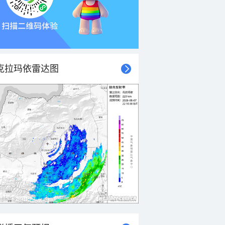
克拉玛依雷达图