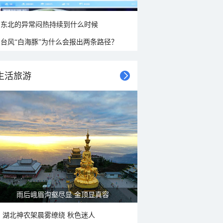
东北的异常闷热持续到什么时候
台风“白海豚”为什么会报出两条路径？
生活旅游
山水扇面：秋红点缀颐和园西堤
湖北神农架晨雾缭绕 秋色迷人