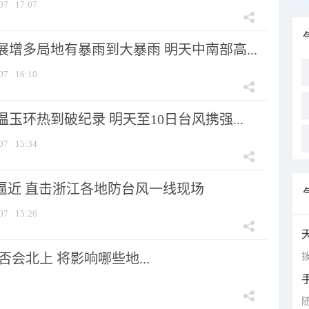
07
17:07
增多局地有暴雨到大暴雨 明天中南部高...
07
16:10
玉环热到破纪录 明天至10日台风携强...
07
15:34
”逼近 直击浙江各地防台风一线现场
07
15:26
拨
会北上 将影响哪些地...