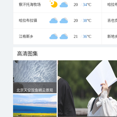
20
/
34
°C
察汗托海牧场
哈拉
20
/
38
°C
哈拉布拉镇
吉也
21
/
36
°C
江格斯乡
新地
高清图集
北京天空现鱼鳞云景观