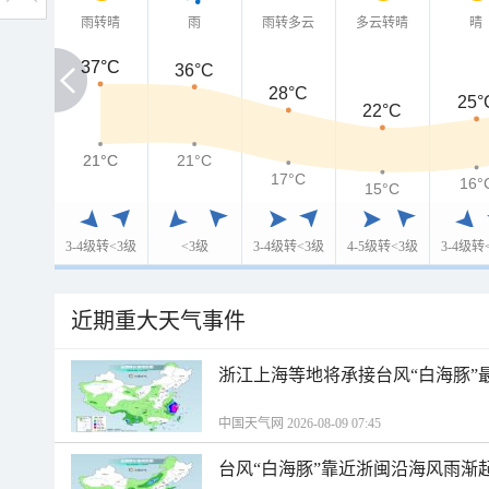
雨转晴
雨
雨转多云
多云转晴
晴
37°C
37°C
36°C
28°C
25°
22°C
21°C
21°C
21°C
17°C
16°
15°C
3-4级转<3级
<3级
3-4级转<3级
4-5级转<3级
3-4级转
近期重大天气事件
浙江上海等地将承接台风“白海豚”
中国天气网 2026-08-09 07:45
台风“白海豚”靠近浙闽沿海风雨渐