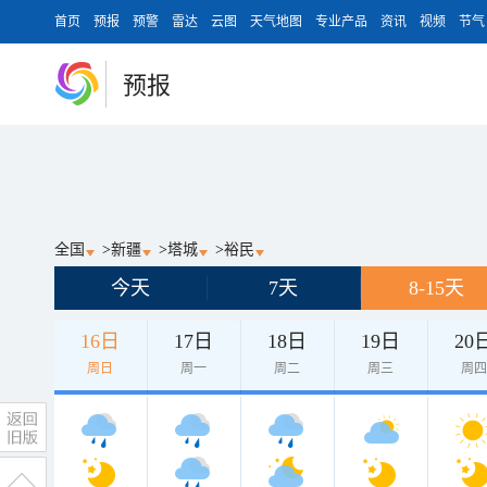
首页
预报
预警
雷达
云图
天气地图
专业产品
资讯
视频
节气
预报
全国
>
新疆
>
塔城
>
裕民
今天
7天
8-15天
16日
17日
18日
19日
20
周日
周一
周二
周三
周