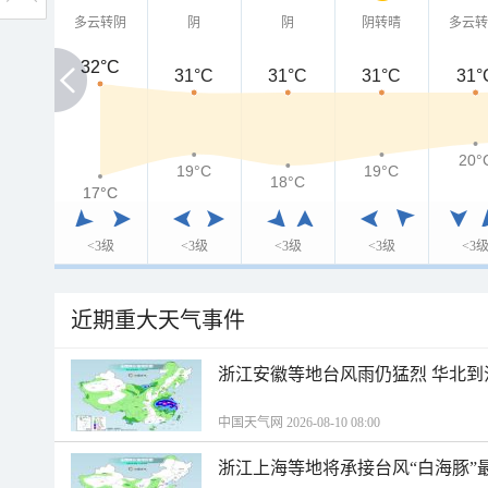
多云转阴
阴
阴
阴转晴
多云
32°C
32°C
31°C
31°C
31°C
31°
20°
19°C
19°C
18°C
17°C
17°C
<3级
<3级
<3级
<3级
<3
近期重大天气事件
浙江安徽等地台风雨仍猛烈 华北到
中国天气网 2026-08-10 08:00
浙江上海等地将承接台风“白海豚”