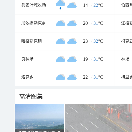
14
/
22
°C
兵团叶城牧场
伯西
20
/
31
°C
加依提勒克乡
江格
23
/
32
°C
喀格勒克镇
柯克
19
/
31
°C
良种场
林场
22
/
31
°C
洛克乡
棋盘
高清图集