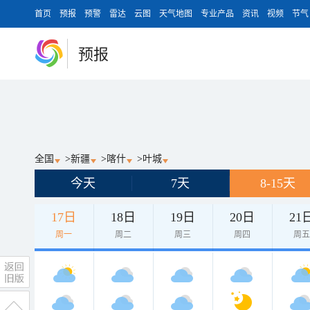
首页
预报
预警
雷达
云图
天气地图
专业产品
资讯
视频
节气
预报
全国
>
新疆
>
喀什
>
叶城
今天
7天
8-15天
17日
18日
19日
20日
21
周一
周二
周三
周四
周