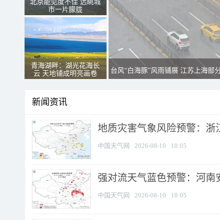
北京能见度不佳 远眺城
市一片朦胧
青海湖畔：湖光花海长
台风“白海豚”风雨铺展 江苏上海部
云 天地铺成明亮画卷
新闻资讯
地质灾害气象风险预警：浙江
中国天气网
2026-08-10
18:05
强对流天气蓝色预警：河南安徽
中国天气网
2026-08-10
18:05