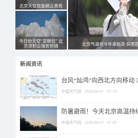
北京天空现鱼鳞云景观
今日份天空“显眼包” 北
北京气温创今年来新高 焖蒸
京浓积云强势抢镜
新闻资讯
台风“灿鸿”向西北方向移动
中国天气网
2026-08-07
07:19
防暑避雨！今天北京高温持续
中国天气网
2026-08-07
07:05