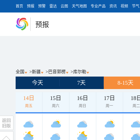
首页
预报
预警
雷达
云图
天气地图
专业产品
资讯
视频
节气
预报
全国
>
新疆
>
巴音郭楞
>
库尔勒
今天
7天
8-15天
14日
15日
16日
17日
18
周五
周六
周日
周一
周