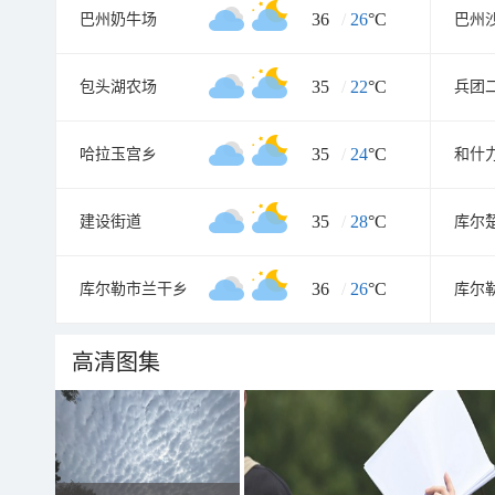
36
/
26
°C
巴州奶牛场
巴州
35
/
22
°C
包头湖农场
兵团
35
/
24
°C
哈拉玉宫乡
和什
35
/
28
°C
建设街道
库尔
36
/
26
°C
库尔勒市兰干乡
高清图集