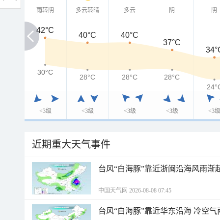
雨转阴
多云转晴
多云
阴
阴
42°C
42°C
40°C
40°C
37°C
34°
30°C
30°C
28°C
28°C
28°C
24°
<3级
<3级
<3级
<3级
<3
近期重大天气事件
台风“白海豚”靠近浙闽沿海风雨渐
中国天气网 2026-08-08 07:45
台风“白海豚”靠近华东沿海 冷空