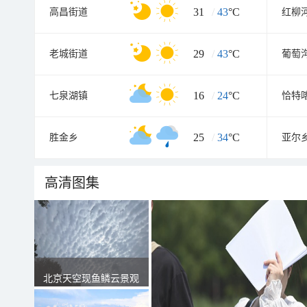
31
/
43
°C
高昌街道
红柳
29
/
43
°C
老城街道
葡萄
16
/
24
°C
七泉湖镇
恰特
25
/
34
°C
胜金乡
亚尔
高清图集
北京天空现鱼鳞云景观