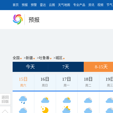
首页
预报
预警
雷达
云图
天气地图
专业产品
资讯
视频
节气
预报
全国
>
新疆
>
吐鲁番
>
城区
今天
7天
8-15天
15日
16日
17日
18日
19
周六
周日
周一
周二
周