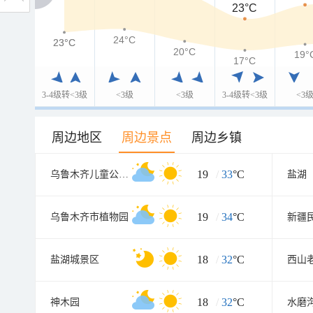
23°C
24°C
23°C
23°C
20°C
19°
17°C
3-4级转<3级
<3级
<3级
3-4级转<3级
<3
周边地区
周边景点
周边乡镇
19
/
33
°C
乌鲁木齐儿童公园北门
盐湖
19
/
34
°C
乌鲁木齐市植物园
18
/
32
°C
盐湖城景区
西山
18
/
32
°C
神木园
水磨