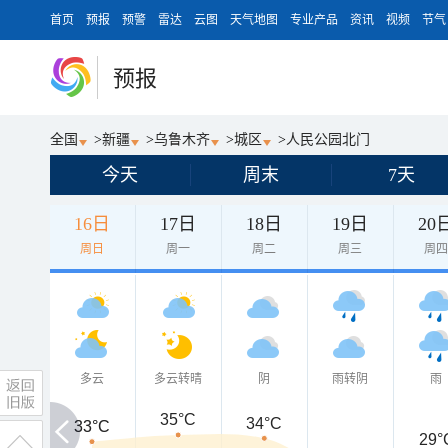
首页
预报
预警
雷达
云图
天气地图
专业产品
资讯
视频
节气
预报
全国
>
新疆
>
乌鲁木齐
>
城区
>
人民公园北门
今天
周末
7天
16日
17日
18日
19日
20
周日
周一
周二
周三
周
多云
多云转晴
阴
雨转阴
雨
35°C
34°C
33°C
33°C
29°