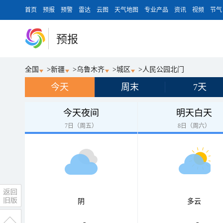
首页
预报
预警
雷达
云图
天气地图
专业产品
资讯
视频
节气
预报
全国
>
新疆
>
乌鲁木齐
>
城区
>
人民公园北门
今天
周末
7天
今天夜间
明天白天
7日（周五）
8日（周六）
阴
多云