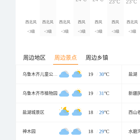
23°C
23°C
西北风
西北风
西北风
西风
西风
西风
西北风
<3级
<3级
<3级
<3级
<3级
<3级
<3级
周边地区
周边景点
周边乡镇
19
/
30
°C
乌鲁木齐儿童公园北门
盐湖
19
/
31
°C
乌鲁木齐市植物园
18
/
29
°C
盐湖城景区
西山
18
/
29
°C
神木园
水磨