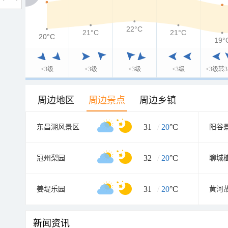
22°C
21°C
21°C
20°C
20°C
19°
<3级
<3级
<3级
<3级
<3级转3
周边地区
周边景点
周边乡镇
31
/
20
°C
东昌湖风景区
阳谷
32
/
20
°C
冠州梨园
聊城
31
/
20
°C
姜堤乐园
新闻资讯