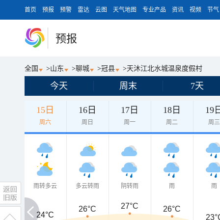
首页
预报
预警
雷达
云图
天气地图
专业产品
资讯
视频
节气
预报
全国
>
山东
>
聊城
>
冠县
>
天沐江北水城温泉度假村
今天
周末
7天
15日
16日
17日
18日
19
周六
周日
周一
周二
周
雨转多云
多云转雨
阴转雨
雨
雨
27°C
26°C
26°C
24°C
24°C
23°