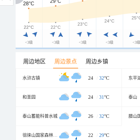
29°C
28°C
28°C
25°
24°C
23°C
22°C
22°C
22°C
<3级
<3级
<3级
<3级
<3
周边地区
周边景点
周边乡镇
24
/
32
°C
水浒古镇
东平
24
/
31
°C
和圣园
泰山
26
/
32
°C
泰山蓄能科普水城
腊山
22
/
29
°C
徂徕山国家森林公园