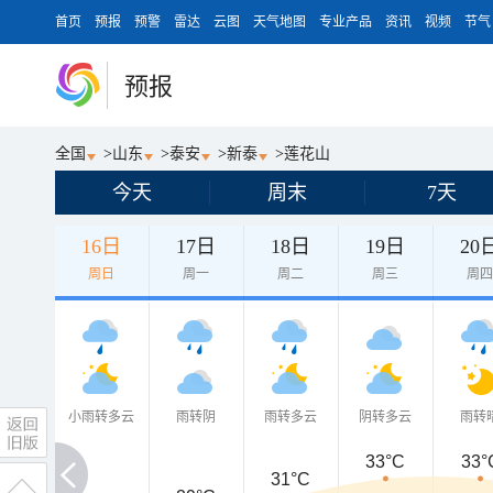
首页
预报
预警
雷达
云图
天气地图
专业产品
资讯
视频
节气
预报
全国
>
山东
>
泰安
>
新泰
>
莲花山
今天
周末
7天
16日
17日
18日
19日
20
周日
周一
周二
周三
周
小雨转多云
雨转阴
雨转多云
阴转多云
雨转
33°C
33°
31°C