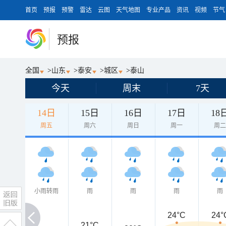
首页
预报
预警
雷达
云图
天气地图
专业产品
资讯
视频
节气
预报
全国
>
山东
>
泰安
>
城区
>
泰山
今天
周末
7天
14日
15日
16日
17日
18
周五
周六
周日
周一
周
小雨转雨
雨
雨
雨
雨
24°C
24°
21°C