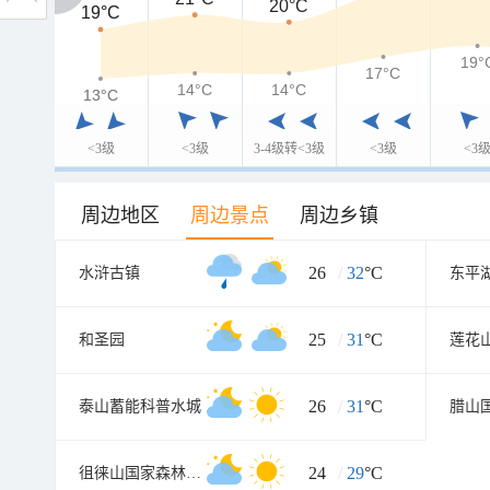
20°C
19°C
19°C
19°
17°C
14°C
14°C
13°C
13°C
<3级
<3级
3-4级转<3级
<3级
<3
周边地区
周边景点
周边乡镇
26
/
32
°C
水浒古镇
东平
25
/
31
°C
和圣园
莲花
26
/
31
°C
泰山蓄能科普水城
腊山
24
/
29
°C
徂徕山国家森林公园