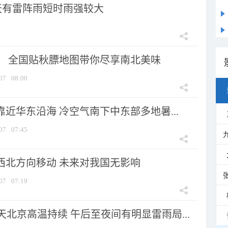
天有雷阵雨短时雨强较大
节！ 全国贴秋膘地图带你尽享南北美味
07
08:00
靠近华东沿海 冷空气南下中东部多地暑...
07
07:45
向西北方向移动 未来对我国无影响
07
07:19
北京高温持续 午后至夜间有明显雷雨局...