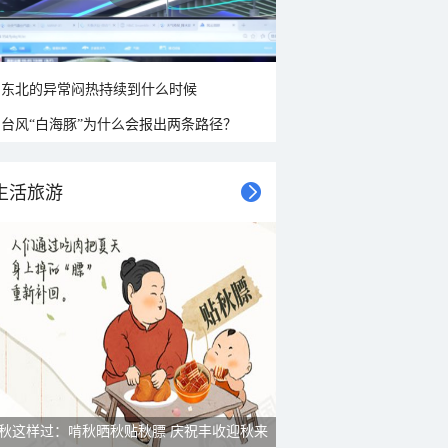
东北的异常闷热持续到什么时候
台风“白海豚”为什么会报出两条路径？
生活旅游
秋这样过：啃秋晒秋贴秋膘 庆祝丰收迎秋来