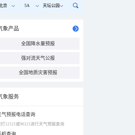
北京
5A
天坛公园
气象产品
全国降水量预报
强对流天气公报
全国地质灾害预报
气象服务
天气预报电话查询
打12121或96121进行天气预报查询
手机查询