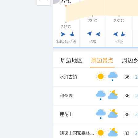
27°C
27°C
23°C
23°C
21°C
21°C
3-4级转<3级
<3级
<3级
周边地区
周边景点
周边
36
/
2
水浒古镇
36
/
2
和圣园
36
/
2
莲花山
33
/
2
徂徕山国家森林公园