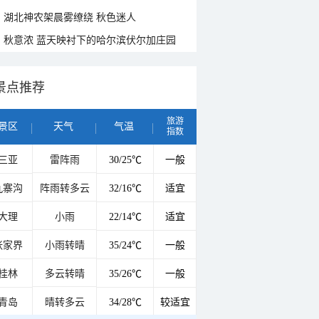
湖北神农架晨雾缭绕 秋色迷人
秋意浓 蓝天映衬下的哈尔滨伏尔加庄园
景点推荐
旅游
景区
天气
气温
指数
三亚
雷阵雨
30/25℃
一般
九寨沟
阵雨转多云
32/16℃
适宜
大理
小雨
22/14℃
适宜
张家界
小雨转晴
35/24℃
一般
桂林
多云转晴
35/26℃
一般
青岛
晴转多云
34/28℃
较适宜