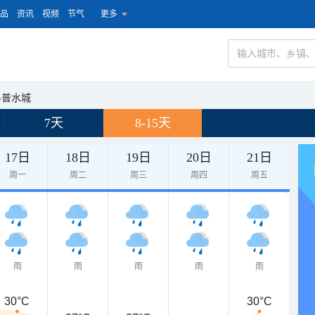
品
资讯
视频
节气
更多
科普水城
7天
8-15天
17日
18日
19日
20日
21日
周一
周二
周三
周四
周五
雨
雨
雨
雨
雨
30°C
30°C