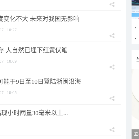
强度变化不大 未来对我国无影响
07
10:27
存 大自然已埋下红黄伏笔
07
10:09
可能于9日至10日登陆浙闽沿海
07
10:05
小时雨量30毫米以上...
立