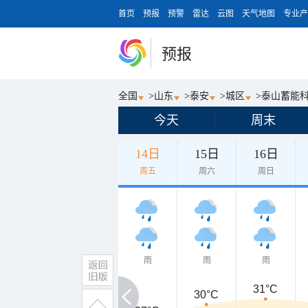
首页
预报
预警
雷达
云图
天气地图
专业产
预报
全国
>
山东
>
泰安
>
城区
>
泰山蓄能
今天
周末
14日
15日
16日
周五
周六
周日
雨
雨
雨
31°C
30°C