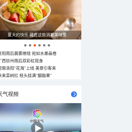
夏天的快乐 藏在这些消暑美味里
贵阳雨后晨雾缭绕 宛如水墨画卷
广西钦州雨后双彩虹现身
河南洛阳“花海”上线 美景引客来
秋来栾树红 枝头挂满“胭脂果”
天气视频