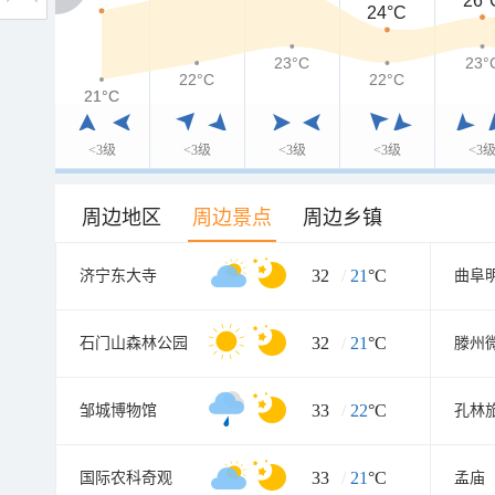
26°
24°C
23°C
23°
22°C
22°C
21°C
21°C
<3级
<3级
<3级
<3级
<3
周边地区
周边景点
周边乡镇
32
/
21
°C
济宁东大寺
曲阜
32
/
21
°C
石门山森林公园
33
/
22
°C
邹城博物馆
孔林
33
/
21
°C
国际农科奇观
孟庙