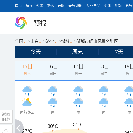
首页
预报
预警
雷达
云图
天气地图
专业产品
资讯
视频
节气
预报
全国
>
山东
>
济宁
>
邹城
>
邹城市峄山风景名胜区
今天
周末
7天
15日
16日
17日
18日
19
周六
周日
周一
周二
周
雨转多云
雨
雨
雨
雨
31°C
30°C
27°C
27°C