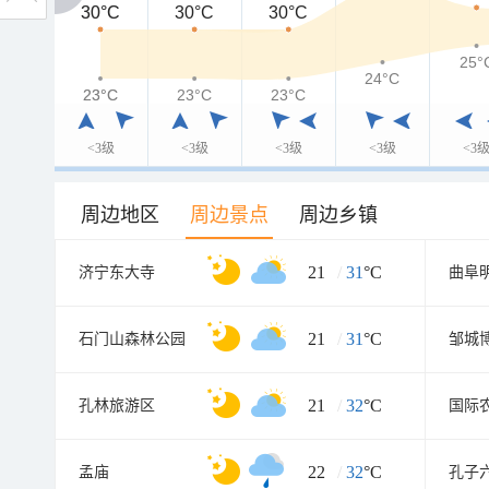
30°C
30°C
30°C
30°C
25°
24°C
23°C
23°C
23°C
23°C
<3级
<3级
<3级
<3级
<3
周边地区
周边景点
周边乡镇
21
/
31
°C
济宁东大寺
曲阜
21
/
31
°C
石门山森林公园
邹城
21
/
32
°C
孔林旅游区
国际
22
/
32
°C
孟庙
孔子