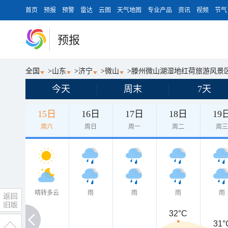
首页
预报
预警
雷达
云图
天气地图
专业产品
资讯
视频
节气
预报
全国
>
山东
>
济宁
>
微山
>
滕州微山湖湿地红荷旅游风景
今天
周末
7天
15日
16日
17日
18日
19
周六
周日
周一
周二
周
晴转多云
雨
雨
雨
雨
32°C
31°