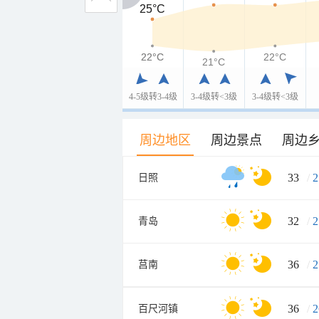
25°C
25°C
22°C
22°C
22°C
21°C
4-5级转3-4级
3-4级转<3级
3-4级转<3级
周边地区
周边景点
周边
33
/
2
日照
32
/
2
青岛
36
/
2
莒南
36
/
2
百尺河镇