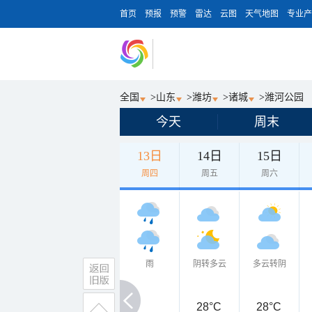
首页
预报
预警
雷达
云图
天气地图
专业产
全国
>
山东
>
潍坊
>
诸城
>
潍河公园
今天
周末
13日
14日
15日
周四
周五
周六
雨
阴转多云
多云转阴
28°C
28°C