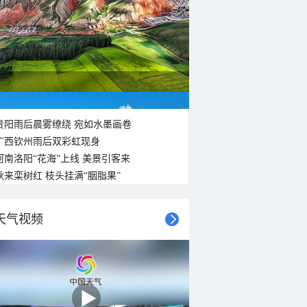
贵阳雨后晨雾缭绕 宛如水墨画卷
广西钦州雨后双彩虹现身
河南洛阳“花海”上线 美景引客来
秋来栾树红 枝头挂满“胭脂果”
天气视频