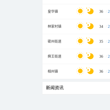
36
/
2
皇华镇
34
/
2
林家村镇
35
/
2
密州街道
36
/
2
舜王街道
36
/
2
相州镇
新闻资讯