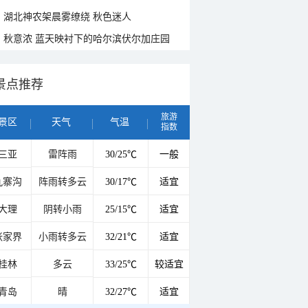
湖北神农架晨雾缭绕 秋色迷人
秋意浓 蓝天映衬下的哈尔滨伏尔加庄园
景点推荐
旅游
景区
天气
气温
指数
三亚
雷阵雨
30/25℃
一般
九寨沟
阵雨转多云
30/17℃
适宜
大理
阴转小雨
25/15℃
适宜
张家界
小雨转多云
32/21℃
适宜
桂林
多云
33/25℃
较适宜
青岛
晴
32/27℃
适宜