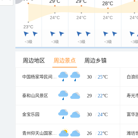
29°C
29°C
28°C
24°C
24°C
24°C
24°
23°C
23°C
<3级
<3级
<3级
<3级
<3
周边地区
周边景点
周边乡镇
30
/
25
°C
中国杨家埠民间艺术大观园
白浪
29
/
22
°C
泰和山风景区
30
/
24
°C
金宝乐园
富华
26
/
22
°C
青州仰天山国家森林公园