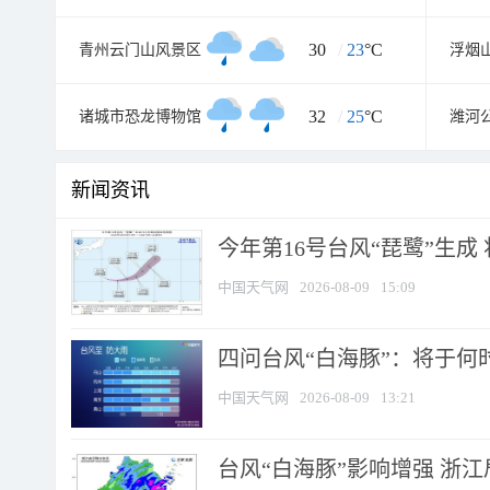
30
/
23
°C
青州云门山风景区
32
/
25
°C
诸城市恐龙博物馆
潍河
新闻资讯
今年第16号台风“琵鹭”生成 
中国天气网
2026-08-09
15:09
四问台风“白海豚”：将于何时
中国天气网
2026-08-09
13:21
台风“白海豚”影响增强 浙江