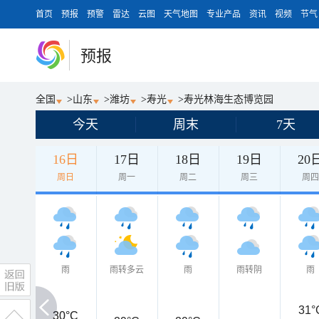
首页
预报
预警
雷达
云图
天气地图
专业产品
资讯
视频
节气
预报
全国
>
山东
>
潍坊
>
寿光
>
寿光林海生态博览园
今天
周末
7天
16日
17日
18日
19日
20
周日
周一
周二
周三
周
雨
雨转多云
雨
雨转阴
雨
31°
30°C
30°C