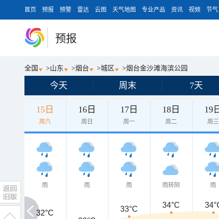
首页
预报
预警
雷达
云图
天气地图
专业产品
资讯
视频
节气
预报
全国
>
山东
>
烟台
>
城区
>
烟台金沙滩海滨公园
今天
周末
7天
15日
16日
17日
18日
19
周六
周日
周一
周二
周
雨
雨
雨
雨转阴
雨
34°C
34°
33°C
32°C
32°C