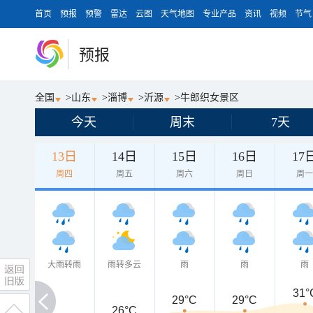
首页
预报
预警
雷达
云图
天气地图
专业产品
资讯
视频
节气
预报
全国
>
山东
>
淄博
>
沂源
>
牛郎织女景区
今天
周末
7天
13日
14日
15日
16日
17
周四
周五
周六
周日
周
大雨转雨
雨转多云
雨
雨
雨
31°
29°C
29°C
26°C