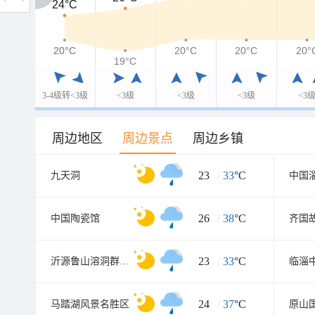
24°C
24°C
20°C
20°C
20°C
20°C
20°
19°C
3-4级转<3级
<3级
<3级
<3级
<3
周边地区
周边景点
周边乡镇
23
/
33
°C
九天洞
中国
26
/
38
°C
中国陶瓷馆
齐国
23
/
33
°C
沂源鲁山溶洞群风景区
24
/
37
°C
马踏湖风景名胜区
原山