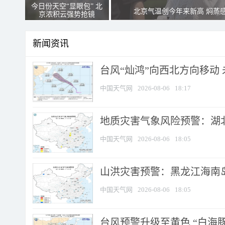
今日份天空“显眼包” 北
北京气温创今年来新高 焖蒸
京浓积云强势抢镜
新闻资讯
台风“灿鸿”向西北方向移动
中国天气网
2026-08-06
18:17
地质灾害气象风险预警：湖北
中国天气网
2026-08-06
18:05
山洪灾害预警：黑龙江海南岛
中国天气网
2026-08-06
18:05
台风预警升级至黄色 “白海豚