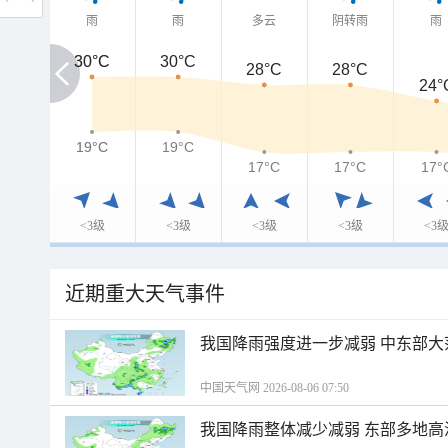
雨
雨
多云
阴转雨
雨
30°C
30°C
30°C
28°C
28°C
24°
19°C
19°C
19°C
17°C
17°C
17°
<3级
<3级
<3级
<3级
<3
近期重大天气事件
我国降雨强度进一步减弱 中东部大
中国天气网 2026-08-06 07:50
我国降雨整体减少减弱 东部多地高