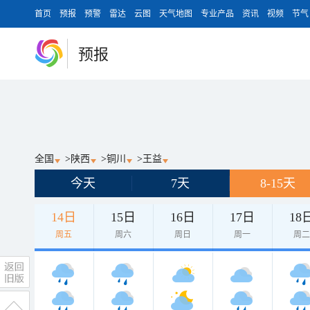
首页
预报
预警
雷达
云图
天气地图
专业产品
资讯
视频
节气
预报
全国
>
陕西
>
铜川
>
王益
今天
7天
8-15天
14日
15日
16日
17日
18
周五
周六
周日
周一
周