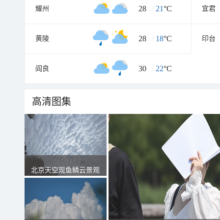
28
/
21
°C
耀州
宜君
28
/
18
°C
黄陵
印台
30
/
22
°C
阎良
高清图集
北京天空现鱼鳞云景观